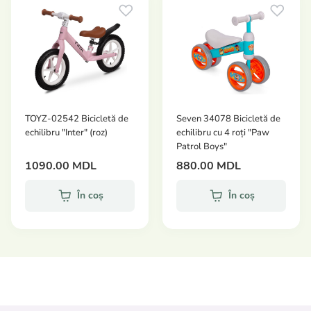
picior în timp ce călărește și se echilibrează;
Design distractiv și colorat;
Produsul este oferit intr-o cutie cadou colorata;
Această jucărie este fabricată în conformitate cu
directivele și standardele europene privind
siguranța jucăriilor.
TOYZ-02542 Bicicletă de
Seven 34078 Bicicletă de
Dimensiune jucarie: 87*35*56 cm.
echilibru "Inter" (roz)
echilibru cu 4 roți "Paw
Patrol Boys"
1090.00 MDL
880.00 MDL
În coș
În coș