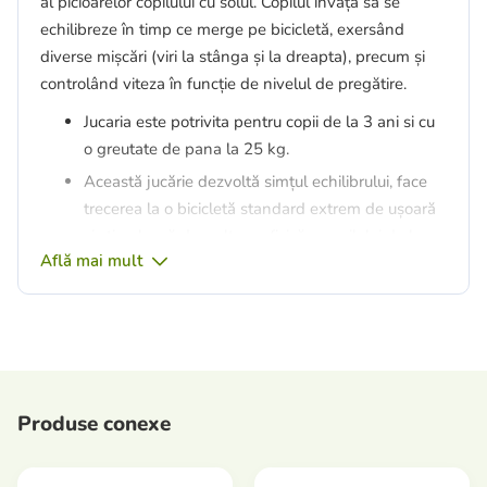
al picioarelor copilului cu solul. Copilul învață să se
echilibreze în timp ce merge pe bicicletă, exersând
diverse mișcări (viri la stânga și la dreapta), precum și
controlând viteza în funcție de nivelul de pregătire.
Jucaria este potrivita pentru copii de la 3 ani si cu
o greutate de pana la 25 kg.
Această jucărie dezvoltă simțul echilibrului, face
trecerea la o bicicletă standard extrem de ușoară
și stimulează dezvoltarea fizică a copilului de la o
Află mai mult
vârstă foarte fragedă;
Cadru extrem de usor, datorita caruia copilul se
poate plimba cu usurinta pe jucarie, impingand-o
cu picioarele;
Scaun confortabil - reglabil pe inaltime;
Tampoane de cauciuc anti-alunecare pe manere;
Produse conexe
roți de 12 inci;
Suporturi pentru picioare – copilul se poate ține de