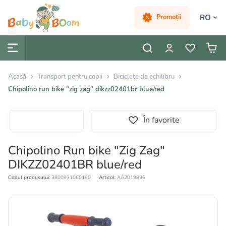
RO
Promoții
Acasă
Transport pentru copii
Biciclete de echilibru
Chipolino run bike "zig zag" dikzz02401br blue/red
În favorite
Chipolino Run bike "Zig Zag"
DIKZZ02401BR blue/red
Codul produsului:
3800931060190
Articol:
AA2019896