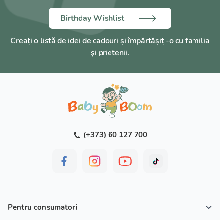
capac;
coș;
Birthday Wishlist
pahar gradat de 80 ml.
Creați o listă de idei de cadouri și împărtășiți-o cu familia
Caracteristici tehnice:
și prietenii.
Putere: 200 W
Tip control: tactil
Afișaj: LED
Menținerea temperaturii: până la 24 de ore
(+373) 60 127 700
Pentru consumatori