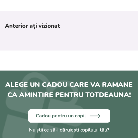
decongelare sigură;
încălzirea alimentelor pentru bebeluși și a
terciurilor (45–80°C);
Anterior ați vizionat
sterilizarea biberoanelor, recipientelor și
accesoriilor.
Siguranță:
oprire automată atunci când apa se evaporă;
protecție la supraîncălzire;
verificați întotdeauna temperatura alimentelor
ALEGE UN CADOU CARE VA RAMANE
înainte de hrănire;
CA AMINTIRE PENTRU TOTDEAUNA!
nu introduceți aparatul în apă;
utilizați doar pe o suprafață plană și uscată.
Cadou pentru un copil
Conținut pachet:
încălzitor;
Nu știi ce să-i dăruiești copilului tău?