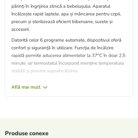
părinți în îngrijirea zilnică a bebelușului. Aparatul
încălzește rapid laptele, apa și mâncarea pentru copii,
precum și sterilizează eficient biberoane, suzete și
accesorii.
Datorită celor 6 programe automate, dispozitivul oferă
confort și siguranță în utilizare. Funcția de încălzire
rapidă permite aducerea alimentelor la 37°C în doar 2,5
minute, iar termostatul încorporat menține temperatura
stabilă și previne supraîncălzirea.
Afișajul LED mare și panoul tactil fac utilizarea simplă și
Află mai mult
intuitivă. Aparatul funcționează silențios, astfel încât nu
deranjează somnul copilului nici pe timpul nopții.
Avantaje:
6 funcții într-un singur dispozitiv;
încălzire rapidă în 2,5 minute;
Produse conexe
menținerea temperaturii până la 24 de ore;