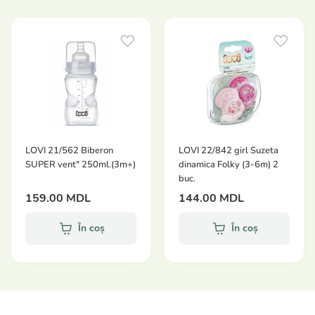
funcție de decongelare sigură;
încălzirea laptelui, apei și alimentelor solide;
sterilizare eficientă pentru biberoane și accesorii;
termostat integrat pentru control precis al
temperaturii;
protecție la supraîncălzire și oprire automată;
compatibil cu majoritatea biberoanelor și
LOVI 21/562 Biberon
LOVI 22/842 girl Suzeta
recipientelor;
SUPER vent" 250ml.(3m+)
dinamica Folky (3-6m) 2
buc.
afișaj LED mare și control tactil;
159.00 MDL
144.00 MDL
funcționare silențioasă.
Programe:
În coș
În coș
încălzire rapidă cu temporizator de la 0,5 la 12
minute;
încălzirea laptelui și apei în intervalul 37–60°C;
menținerea temperaturii până la 24 de ore;