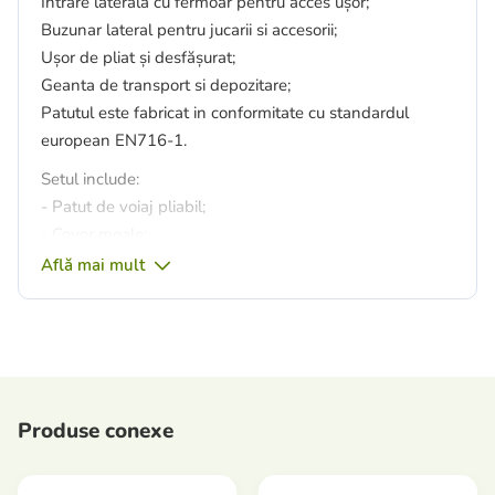
Intrare laterală cu fermoar pentru acces ușor;
Buzunar lateral pentru jucarii si accesorii;
Ușor de pliat și desfășurat;
Geanta de transport si depozitare;
Patutul este fabricat in conformitate cu standardul
european EN716-1.
Setul include:
- Patut de voiaj pliabil;
- Covor moale;
- Geanta pentru transport si depozitare.
Află mai mult
Dimensiuni la desfacere: L 125 cm / L 65 cm / H 77 cm.
Dimensiuni pliate: L 78 cm / L 26 cm / H 19 cm.
Produse conexe