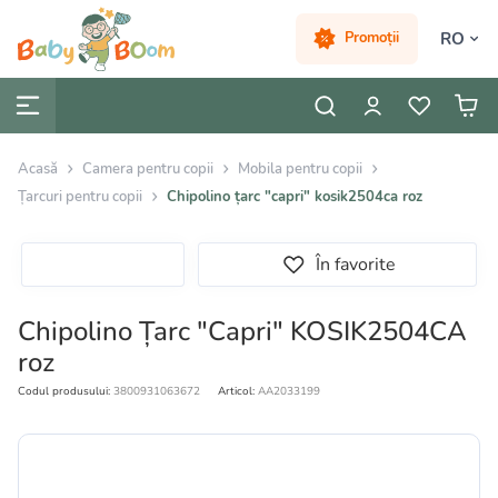
RO
Promoții
Acasă
Camera pentru copii
Mobila pentru copii
Țarcuri pentru copii
Chipolino țarc "capri" kosik2504ca roz
În favorite
Chipolino Țarc "Capri" KOSIK2504CA
roz
Codul produsului:
3800931063672
Articol:
AA2033199