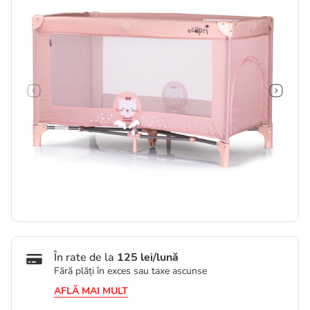
În rate de la
125 lei/lună
Fără plăți în exces sau taxe ascunse
AFLĂ MAI MULT