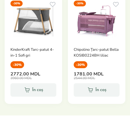
-30%
-30%
KinderKraft Tarc-patut 4-
Chipolino Țarc-patut Bella
in-1 Sofi gri
KOSIB0224BH liliac
-30%
-30%
2772.00 MDL
1781.00 MDL
3960.00 MDL
2544.00 MDL
În coș
În coș