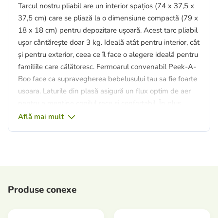
Tarcul nostru pliabil are un interior spațios (74 x 37,5 x
37,5 cm) care se pliază la o dimensiune compactă (79 x
18 x 18 cm) pentru depozitare ușoară. Acest tarc pliabil
ușor cântărește doar 3 kg. Ideală atât pentru interior, cât
și pentru exterior, ceea ce îl face o alegere ideală pentru
familiile care călătoresc. Fermoarul convenabil Peek-A-
Boo face ca supravegherea bebelusului tau sa fie foarte
usoara. Laturile din plasă asigură un flux optim de aer
pentru a menține copilul rece și confortabil. În plus,
husele UV incluse oferă protecție solară esențială, iar
Află mai mult
cuiele de fixare adaugă stabilitate pentru aventurile în
aer liber.
Potrivit pentru bebeluși și copii cu vârsta de la 6 luni în
sus, acest tarc durabil pentru copii este livrat și cu o
geantă de depozitare convenabilă, ceea ce îl face o
Produse conexe
soluție portabilă și practică pentru orice ieșire. Indiferent
dacă aveți nevoie de un tarc pentru joacă în interior sau
de un tarc de joacă în aer liber pentru următorul picnic