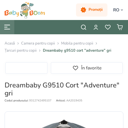
RO
Promoții
Acasă
Camera pentru copii
Mobila pentru copii
Țarcuri pentru copii
Dreambaby g9510 cort "adventure" gri
În favorite
Dreambaby G9510 Cort "Adventure"
gri
Codul produsului:
9312742495107
Articol:
AA2019435