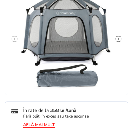
În rate de la
358 lei/lună
Fără plăți în exces sau taxe ascunse
AFLĂ MAI MULT