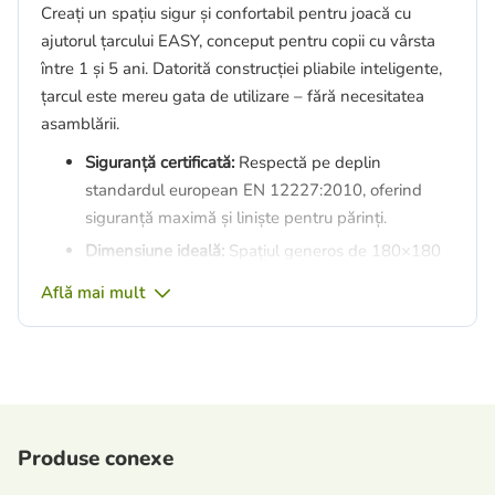
Creați un spațiu sigur și confortabil pentru joacă cu
ajutorul țarcului EASY, conceput pentru copii cu vârsta
între 1 și 5 ani. Datorită construcției pliabile inteligente,
țarcul este mereu gata de utilizare – fără necesitatea
asamblării.
Siguranță certificată:
Respectă pe deplin
standardul european EN 12227:2010, oferind
siguranță maximă și liniște pentru părinți.
Dimensiune ideală:
Spațiul generos de 180×180
cm oferă suficient loc pentru joacă, târâre și alte
Află mai mult
activități distractive.
Intrare practică cu fermoar:
Ușița laterală cu
fermoar permite copilului să intre și să iasă singur
– ușor și distractiv!
Confort și vizibilitate:
Fabricat din panouri din
Produse conexe
plasă respirabilă pentru o circulație excelentă a
aerului și vizibilitate completă în orice moment.