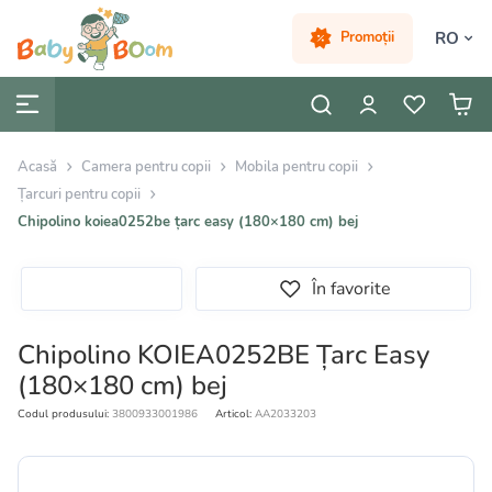
RO
Promoții
Acasă
Camera pentru copii
Mobila pentru copii
Țarcuri pentru copii
Chipolino koiea0252be țarc easy (180×180 cm) bej
În favorite
Chipolino KOIEA0252BE Țarc Easy
(180×180 cm) bej
Codul produsului:
3800933001986
Articol:
AA2033203