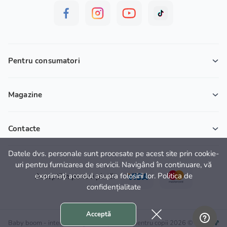
Pentru consumatori
Magazine
Contacte
Datele dvs. personale sunt procesate pe acest site prin cookie-
uri pentru furnizarea de servicii. Navigând în continuare, vă
exprimaţi acordul asupra folosirii lor. Politica de
Acceptăm pentru plată:
confidențialitate
Acceptă
Baby boom - internet magazin cu produse pentru copii 2026 ©