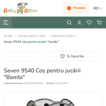
RO
Promoții
Acasă
Camera pentru copii
Depozitare jucării
Seven 9540 coș pentru jucării "bambi"
În favorite
Seven 9540 Coș pentru jucării
"Bambi"
Codul produsului:
5902308595408
Articol:
AA2032667