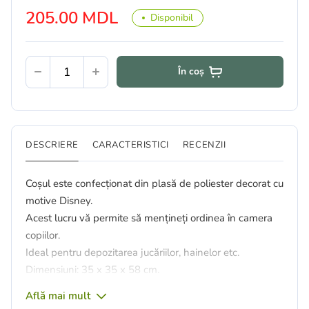
205.00 MDL
Disponibil
În coș
DESCRIERE
CARACTERISTICI
RECENZII
Coșul este confecționat din plasă de poliester decorat cu
motive Disney.
Acest lucru vă permite să mențineți ordinea în camera
copiilor.
Ideal pentru depozitarea jucăriilor, hainelor etc.
Dimensiuni: 35 x 35 x 58 cm.
Află mai mult