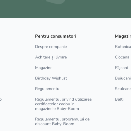
Pentru consumatori
Magazi
Despre companie
Botanic
Achitare și livrare
Ciocana
Magazine
Rîșcani
Birthday Wishlist
Buiucani
Regulamentul
Sculean
o
Regulamentul privind utilizarea
Balti
certificatelor cadou in
magazinele Baby-Boom
Regulamentul programului de
discount Baby-Boom