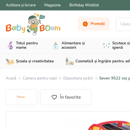
Achitare și livrare
Magazine
Birthday Wishlist
Căutare 
Promoții
Totul pentru
Alimentare și
Scutece și
mame
accesorii
igienă
Școala și creativitatea
Cosmetică și îngrijire pentru ad
Acasă
Camera pentru copii
Depozitare jucării
Seven 9522 coș pe
În favorite