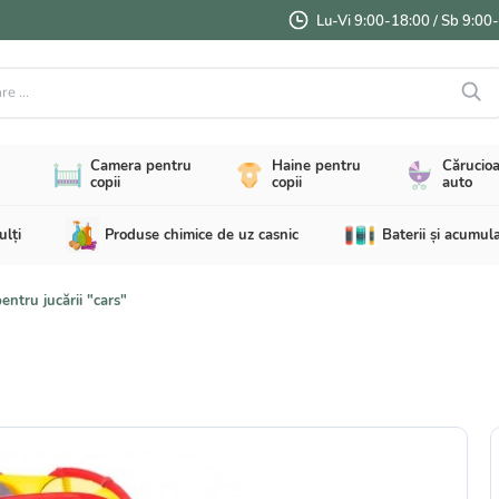
Lu-Vi 9:00-18:00 / Sb 9:00
...
Camera pentru
Haine pentru
Cărucioa
copii
copii
auto
ulți
Produse chimice de uz casnic
Baterii și acumul
ntru jucării "cars"