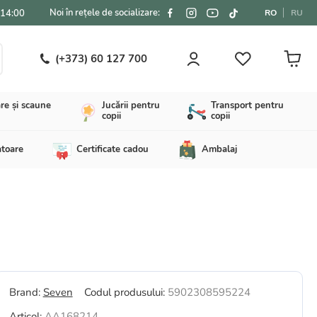
Noi în rețele de socializare:
-14:00
RO
RU
(+373) 60 127 700
re și scaune
Jucării pentru
Transport pentru
copii
copii
atoare
Certificate cadou
Ambalaj
Brand:
Seven
Codul produsului:
5902308595224
Articol:
AA168214