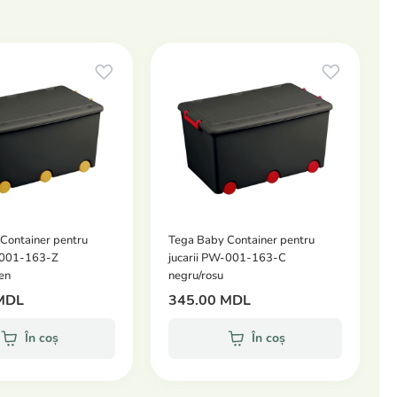
Container pentru
Tega Baby Container pentru
-001-163-Z
jucarii PW-001-163-C
en
negru/rosu
MDL
345.00 MDL
În coș
În coș