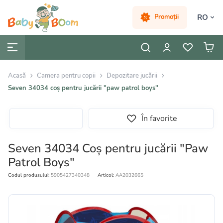
RO
Promoții
Acasă
Camera pentru copii
Depozitare jucării
Seven 34034 coș pentru jucării "paw patrol boys"
În favorite
Seven 34034 Coș pentru jucării "Paw
Patrol Boys"
Codul produsului:
5905427340348
Articol:
AA2032665