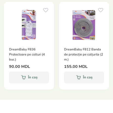
Setul include: 4 încuietori magnetice, 1 cheie magnetică.
DreamBaby F836
DreamBaby F812 Banda
Protectoare pe colturi (4
de protecție pe colțurile (2
buc.)
m.)
90.00 MDL
155.00 MDL
În coș
În coș