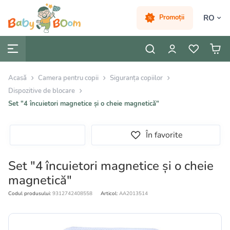
RO
Promoții
Acasă
Camera pentru copii
Siguranța copiilor
Dispozitive de blocare
Set "4 încuietori magnetice și o cheie magnetică"
În favorite
Set "4 încuietori magnetice și o cheie
magnetică"
Codul produsului:
9312742408558
Articol:
AA2013514