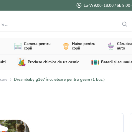
Lu-Vi 9:00-18:00 / Sb 9:00
...
Camera pentru
Haine pentru
Cărucioa
copii
copii
auto
ulți
Produse chimice de uz casnic
Baterii și acumul
ocare
Dreambaby g167 încuietoare pentru geam (1 buc.)