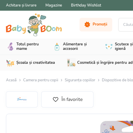
Achitare și livrare
Magazine
Birthday Wishlist
Căutare 
Promoții
Totul pentru
Alimentare și
Scutece și
mame
accesorii
igienă
Școala și creativitatea
Cosmetică și îngrijire pentru ad
Acasă
Camera pentru copii
Siguranța copiilor
Dispozitive de bl
În favorite