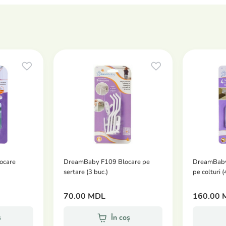
ocare
DreamBaby F109 Blocare pe
DreamBaby
sertare (3 buc.)
pe colturi (
70.00 MDL
160.00 
ș
În coș