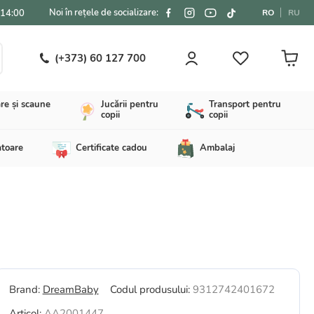
Noi în rețele de socializare:
-14:00
RO
RU
(+373) 60 127 700
re și scaune
Jucării pentru
Transport pentru
copii
copii
atoare
Certificate cadou
Ambalaj
Brand:
DreamBaby
Codul produsului:
9312742401672
Articol:
AA2001447