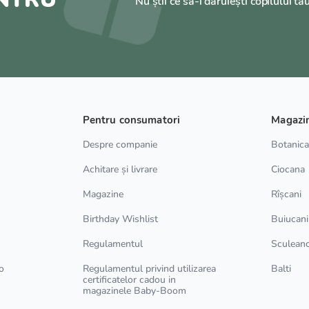
Nu știi ce să-i dăruiești copilului tă
Pentru consumatori
Magazi
Despre companie
Botanic
Achitare și livrare
Ciocana
Magazine
Rîșcani
Birthday Wishlist
Buiucani
Regulamentul
Sculean
o
Regulamentul privind utilizarea
Balti
certificatelor cadou in
magazinele Baby-Boom