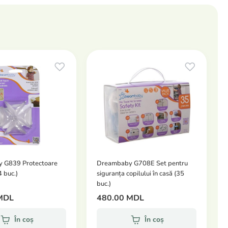
 G839 Protectoare
Dreambaby G708E Set pentru
4 buc.)
siguranța copilului în casă (35
buc.)
MDL
480.00 MDL
În coș
În coș