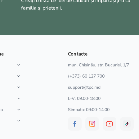
u?
Creați o listă de idei de cadouri și împărtășiți-o cu
familia și prietenii.
ne
Contacte
a
mun. Chișinău, str. Bucuriei, 1/7
(+373) 60 127 700
support@tpc.md
L-V: 09:00-18:00
ca
Simbata: 09:00-14:00