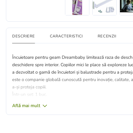
DESCRIERE
CARACTERISTICI
RECENZII
Încuietoare pentru geam Dreambaby limitează raza de deschide
deschidere spre interior. Copiilor mici le place să exploreze l
a dezvoltat o gamă de încuietori și balustrade pentru a prote
este o companie globală cunoscută pentru inovație, calitate, ac
a-și proteja copiii.
Într-un set: 1 buc.
Află mai mult