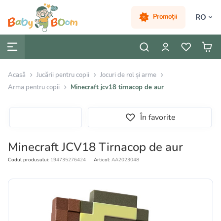
RO
Promoții
Acasă
Jucării pentru copii
Jocuri de rol și arme
Armа pentru copii
Minecraft jcv18 tirnacop de aur
În favorite
Minecraft JCV18 Tirnacop de aur
Codul produsului:
194735276424
Articol:
AA2023048