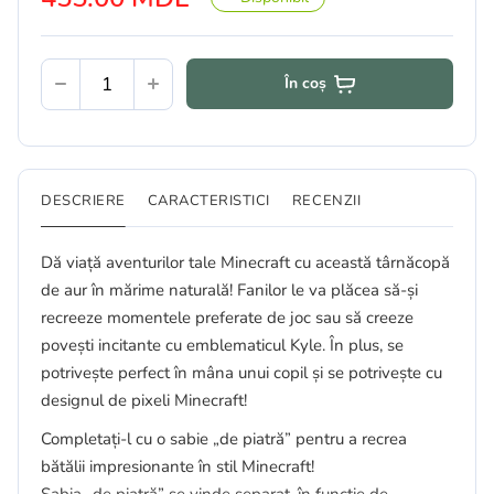
În coș
DESCRIERE
CARACTERISTICI
RECENZII
Dă viață aventurilor tale Minecraft cu această târnăcopă
de aur în mărime naturală! Fanilor le va plăcea să-și
recreeze momentele preferate de joc sau să creeze
povești incitante cu emblematicul Kyle. În plus, se
potrivește perfect în mâna unui copil și se potrivește cu
designul de pixeli Minecraft!
Completați-l cu o sabie „de piatră” pentru a recrea
bătălii impresionante în stil Minecraft!
Sabia „de piatră” se vinde separat, în funcție de