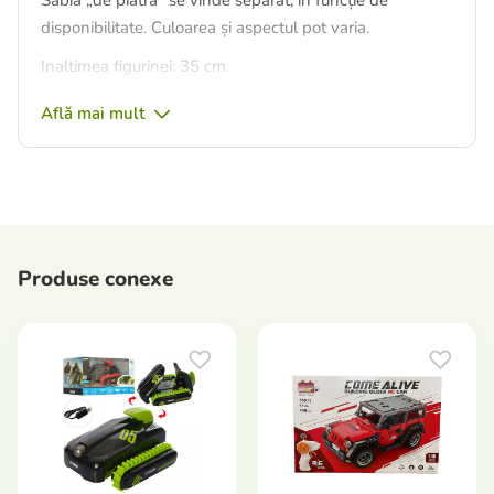
disponibilitate. Culoarea și aspectul pot varia.
Inaltimea figurinei: 35 cm.
Varsta: de la 6 ani.
Află mai mult
Producător: Mattel (SUA).
Produse conexe