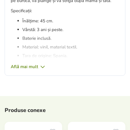
pe burtică, va plânge și va striga după mama și tata.
Specificații:
Înălțime: 45 cm.
Vârstă: 3 ani și peste.
Baterie inclusă.
Material: vinil, material textil.
Țara de origine: Spania.
Află mai mult
Produse conexe