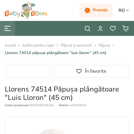
RO
Promoții
Acasă
Jucării pentru copii
Păpuși și accesorii
Păpuși
Llorens 74514 păpușa plângătoare "luis lloron" (45 cm)
În favorite
Llorens 74514 Păpușa plângătoare
"Luis Lloron" (45 cm)
Codul produsului:
8426265745142
Articol:
AA2033533