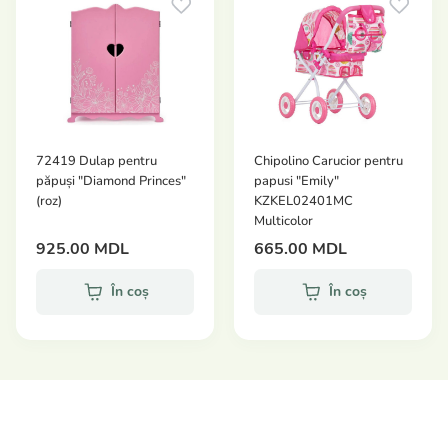
72419 Dulap pentru
Chipolino Carucior pentru
păpuși "Diamond Princes"
papusi "Emily"
(roz)
KZKEL02401MC
Multicolor
925.00 MDL
665.00 MDL
În coș
În coș