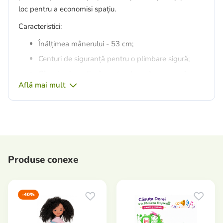
loc pentru a economisi spațiu.
Caracteristici:
Înălțimea mânerului - 53 cm;
Centuri de siguranță pentru o plimbare sigură;
Căruciorul se pliază pentru depozitare ușoară.
Află mai mult
Potrivit pentru păpuși BABYborn cu înălțimea de
până la 43 cm.
Potrivit pentru copii de la 3 ani.
Producător: Zapf Creation (Germania).
Produse conexe
-40%