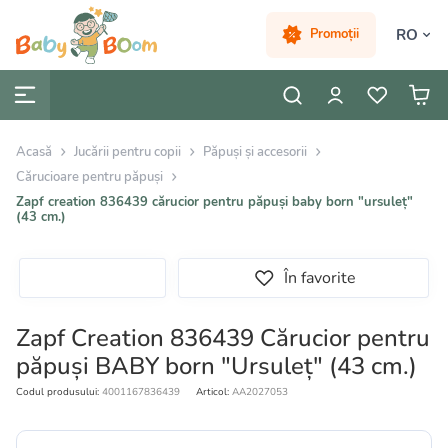
RO
Promoții
Acasă
Jucării pentru copii
Păpuși și accesorii
Cărucioare pentru păpuși
Zapf creation 836439 cărucior pentru păpuși baby born "ursuleț"
(43 cm.)
În favorite
Zapf Creation 836439 Cărucior pentru
păpuși BABY born "Ursuleț" (43 cm.)
Codul produsului:
4001167836439
Articol:
AA2027053