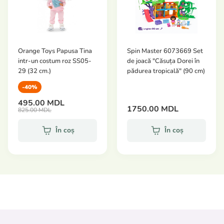
Orange Toys Papusa Tina
Spin Master 6073669 Set
intr-un costum roz SS05-
de joacă "Căsuța Dorei în
29 (32 cm.)
pădurea tropicală" (90 cm)
-40%
495.00 MDL
1750.00 MDL
825.00 MDL
În coș
În coș