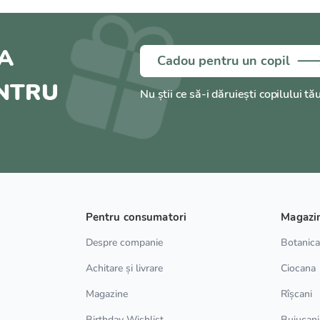
A
Cadou pentru un copil
ENTRU
Nu știi ce să-i dăruiești copilului tă
Pentru consumatori
Magazi
Despre companie
Botanic
Achitare și livrare
Ciocana
Magazine
Rîșcani
Birthday Wishlist
Buiucani