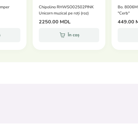
umper
Chipolino RHWSO02502PINK
Bo. 8006ML
Unicorn muzical pe roți (roz)
"Cerb"
2250.00 MDL
449.00 
ș
În coș