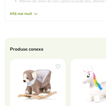
Mânere din lemn de care copilul se poate ține, oferind o
Funcție de relaxare - micii călăreți se pot relaxa în șez
Află mai mult
mielușelului prietenos;
Dezvoltă imaginația și abilitățile motorii ale copiilor, aju
Stimulează coordonarea și echilibrul;
Material textil moale de pluș;
Materiale: lemn pentru cadru și mânere, pluș moale pen
Produse conexe
Furnizat neasamblat, cu instrucțiuni simple de asamblar
Dimensiuni ambalaj: înălțime 53 cm, lungime 32 cm, lăț
Greutate netă: 4,2 kg.
Dimensiuni produs (asamblat): înălțime: 47 cm x lungim
Capacitate maximă de încărcare: 30 kg.
Această jucărie este fabricată în conformitate cu directivele ș