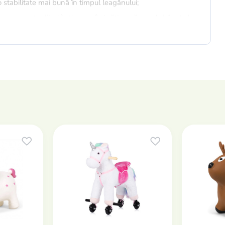
 stabilitate mai bună în timpul leagănului;
ut sau se pot odihni în timp ce îmbrățișează capul drăguț al
tându-i să învețe lucruri noi;
tru corp;
e;
ime 46 cm (greutate totală cu ambalaj: 5 kg);
e: 62 cm (cu bază) x lățime: 28 cm.
i standardele europene de siguranță a jucăriilor.