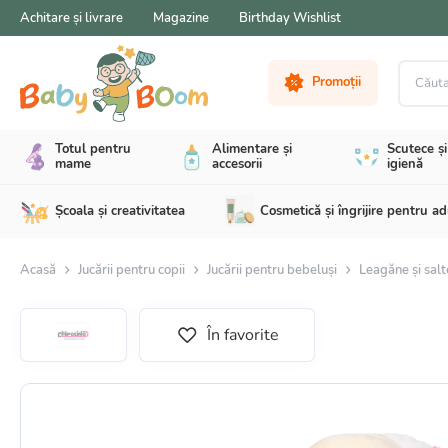
Achitare și livrare
Magazine
Birthday Wishlist
Căutare 
Promoții
Totul pentru
Alimentare și
Scutece și
mame
accesorii
igienă
Școala și creativitatea
Cosmetică și îngrijire pentru ad
Acasă
Jucării pentru copii
Jucării pentru bebeluși
Leagăne și salt
În favorite