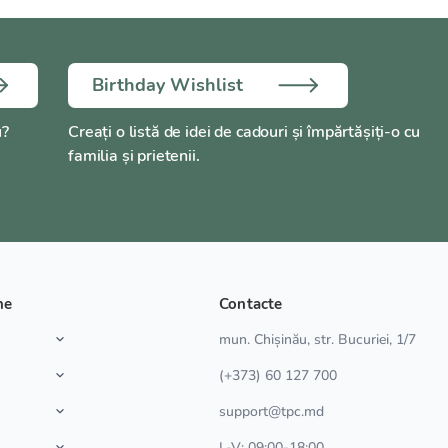
Birthday Wishlist
u?
Creați o listă de idei de cadouri și împărtășiți-o cu
familia și prietenii.
ne
Contacte
a
mun. Chișinău, str. Bucuriei, 1/7
(+373) 60 127 700
support@tpc.md
L-V: 09:00-18:00