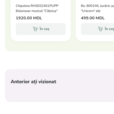
Chipolino RHSE02401PUPP
Bo. 8001ML Jucărie-j
Balansoar muzical "Cățeluș"
"Unicorn" alb
1920.00 MDL
499.00 MDL
În coș
În co
Anterior ați vizionat