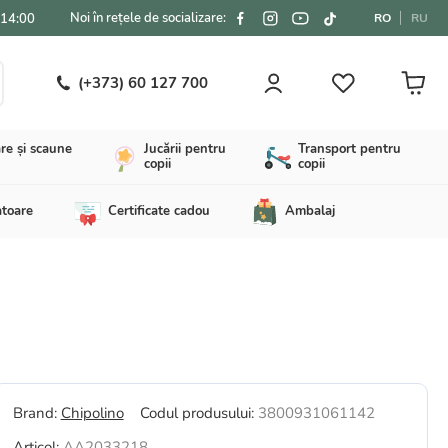
Noi în rețele de socializare:
-14:00
RO
RU
(+373) 60 127 700
re și scaune
Jucării pentru
Transport pentru
copii
copii
atoare
Certificate cadou
Ambalaj
Brand:
Chipolino
Codul produsului:
3800931061142
Articol:
AA2033218