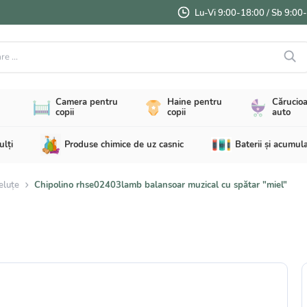
Lu-Vi 9:00-18:00 / Sb 9:00
...
Camera pentru
Haine pentru
Cărucioa
copii
copii
auto
ulți
Produse chimice de uz casnic
Baterii și acumul
eluțe
Chipolino rhse02403lamb balansoar muzical cu spătar "miel"