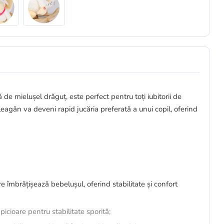
 de mielușel drăguț, este perfect pentru toți iubitorii de
 leagăn va deveni rapid jucăria preferată a unui copil, oferind
e îmbrățișează bebelușul, oferind stabilitate și confort
icioare pentru stabilitate sporită;