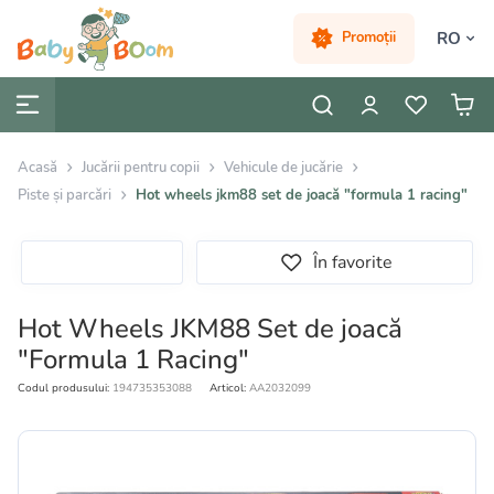
RO
Promoții
Acasă
Jucării pentru copii
Vehicule de jucărie
Piste și parcări
Hot wheels jkm88 set de joacă "formula 1 racing"
În favorite
Hot Wheels JKM88 Set de joacă
"Formula 1 Racing"
Codul produsului:
194735353088
Articol:
AA2032099