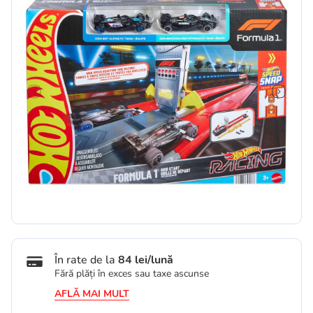
În rate de la
84 lei/lună
Fără plăți în exces sau taxe ascunse
AFLĂ MAI MULT