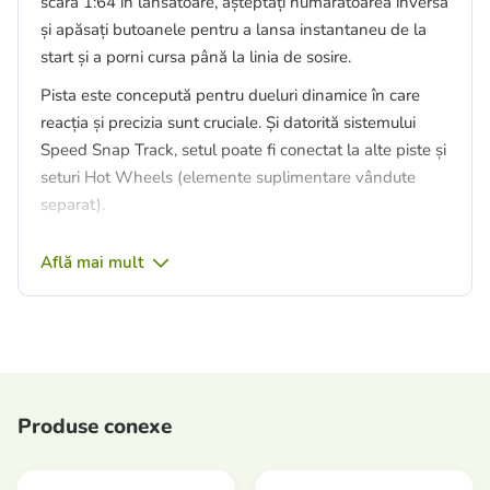
scara 1:64 în lansatoare, așteptați numărătoarea inversă
și apăsați butoanele pentru a lansa instantaneu de la
start și a porni cursa până la linia de sosire.
Pista este concepută pentru dueluri dinamice în care
reacția și precizia sunt cruciale. Și datorită sistemului
Speed ​​Snap Track, setul poate fi conectat la alte piste și
seturi Hot Wheels (elemente suplimentare vândute
separat).
Dezvoltare:
Află mai mult
În timpul cursei, copiii exersează viteza de reacție și
coordonarea motorie, deoarece este crucial să apese
butonul de start la momentul potrivit și să mențină
ritmul jocului. Cursa de a „fi primul” menține atenția și
concentrarea asupra obiectivului. Construirea și
conectarea pistei ajută la dezvoltarea gândirii spațiale și
Produse conexe
a preciziei.
Caracteristici: