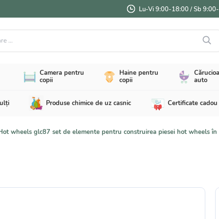
Lu-Vi 9:00-18:00 / Sb 9:00
...
Camera pentru
Haine pentru
Cărucioa
copii
copii
auto
ulți
Produse chimice de uz casnic
Certificate cadou
Hot wheels glc87 set de elemente pentru construirea piesei hot wheels în s