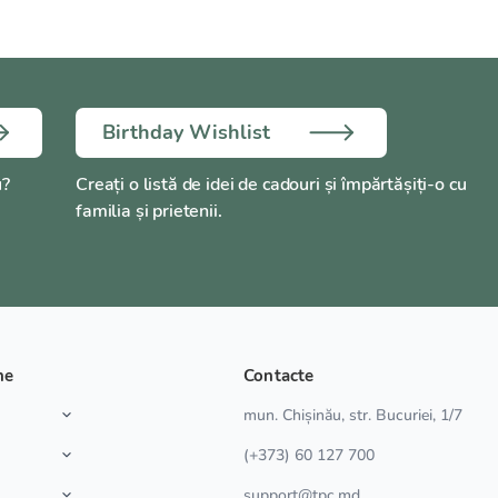
Birthday Wishlist
u?
Creați o listă de idei de cadouri și împărtășiți-o cu
familia și prietenii.
ne
Contacte
a
mun. Chișinău, str. Bucuriei, 1/7
(+373) 60 127 700
support@tpc.md