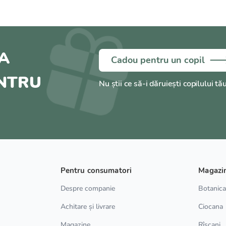
A
Cadou pentru un copil
ENTRU
Nu știi ce să-i dăruiești copilului tă
Pentru consumatori
Magazi
Despre companie
Botanic
Achitare și livrare
Ciocana
Magazine
Rîșcani