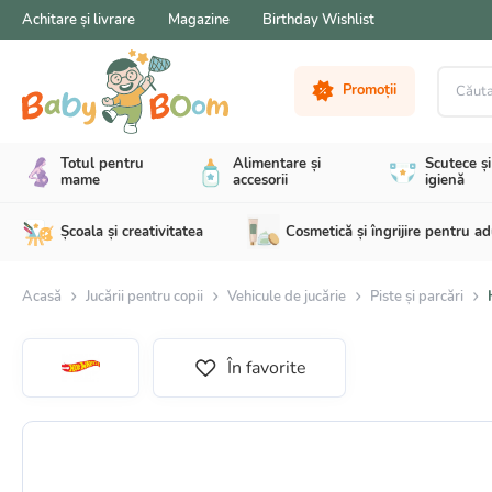
Achitare și livrare
Magazine
Birthday Wishlist
Căutare 
Promoții
Totul pentru
Alimentare și
Scutece și
mame
accesorii
igienă
Școala și creativitatea
Cosmetică și îngrijire pentru ad
Acasă
Jucării pentru copii
Vehicule de jucărie
Piste și parcări
În favorite