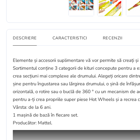
DESCRIERE
CARACTERISTICI
RECENZII
Elemente și accesorii suplimentare vă vor permite să creați și
Sortimentul conține 3 categorii de kituri concepute pentru a ex
crea secțiuni mai complexe ale drumului. Alegeți oricare dint
șine pentru îngustarea sau lărgirea drumului, o șină de înfășu
orizontală, o rotire sau o buclă de 360 ​​° cu un mecanism de a
pentru a-ți crea propriile super piese Hot Wheels și a recrea ca
Vârsta: de la 6 ani.
1 mașină de bază în fiecare set.
Producător: Mattel.