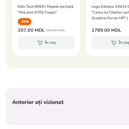
Kidz Tech 89941 Mașină inerțială
Lego Editions 43014 
"McLaren 570S Coupe"
"Casca lui Charles Lec
Scuderia Ferrari HP" ( 
-30%
207.00 MDL
1789.00 MDL
295.00 MDL
În coș
În co
Anterior ați vizionat