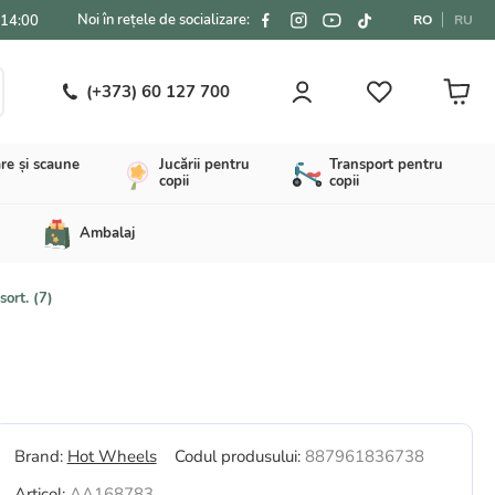
Noi în rețele de socializare:
-14:00
RO
RU
(+373) 60 127 700
re și scaune
Jucării pentru
Transport pentru
copii
copii
Ambalaj
ort. (7)
Brand:
Hot Wheels
Codul produsului:
887961836738
Articol:
AA168783