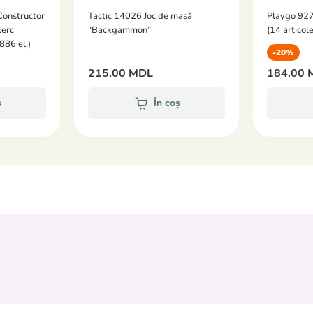
Constructor
Tactic 14026 Joc de masă
Playgo 927
lerc
"Backgammon”
(14 articole
886 el.)
-20%
215.00 MDL
184.00 
ș
În coș