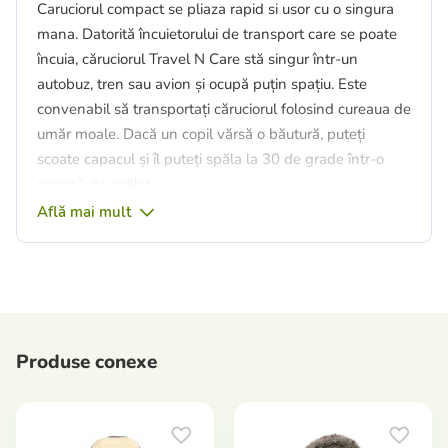
Caruciorul compact se pliaza rapid si usor cu o singura
mana. Datorită încuietorului de transport care se poate
încuia, căruciorul Travel N Care stă singur într-un
autobuz, tren sau avion și ocupă puțin spațiu. Este
convenabil să transportați căruciorul folosind cureaua de
umăr moale. Dacă un copil vărsă o băutură, puteți
scoate capacul și îl puteți spăla la 30 de grade într-o
mașină de spălat.
Află mai mult
Datorită suspensiei care absoarbe șocul și roților cu
rulare lină, copilul va fi confortabil. Roțile din față
pivotante facilitează manevrarea în mall. Când
bebelușul dvs. vrea să doarmă, puteți înclina spătarul
complet cu o singură mână. Parasolarul cu protectie UV
50+ ofera umbra placuta, iar fereastra iti permite sa
Produse conexe
mentii contactul vizual cu bebelusul tau.
Păstrați toate articolele de călătorie la îndemână într-un
coș de cumpărături. O husă separată pentru scaun, husă