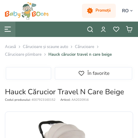
RO
Promoții
Acasă
Cărucioare și scaune auto
Cărucioare
Cărucioare plimbare
Hauck cărucior travel n care beige
În favorite
Hauck Cărucior Travel N Care Beige
Codul produsului:
4007923160152
Articol:
AA2020916