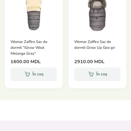
de ploaie și parasolar vă ajută să adaptați căruciorul
Travel N Care la nevoile bebelușului dumneavoastră.
Specificatii:
Pentru copii de la 6 luni
Tip roată: poliuretan
Womar Zaffiro Sac de
Womar Zaffiro Sac de
Frână: Frână de picior pe roțile din spate
dormit "iGrow Wool
dormit Grow Up Geo gri
Melange Gray"
Dimensiuni carucior pliat: 58 x 50 x 34 cm
1600.00 MDL
2910.00 MDL
Dimensiuni la desfacere: 86 x 50 x 104 cm
Dimensiune pat (plimbare): 85 x 31 cm
În coș
În coș
Lățimea punctelor extreme (cm): 50
Greutatea maximă a copilului: până la 25 kg
Direcția de mers: În direcția de mers
Coș pentru bagaje: până la 3 kg
Greutate carucior (kg): 6,8
Țesături impermeabile