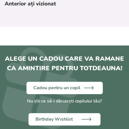
Anterior ați vizionat
Protectie UV UPF50+
Roți pivotante față
Unghiul spătarului: 170°
Reglarea înălțimii mânerului: Nu
Tip pliabil: Carte
Diametrul roții din spate (cm): 16
Diametrul roții din față (cm): 13,5
ALEGE UN CADOU CARE VA RAMANE
Mâner de comutare: Nu
CA AMINTIRE PENTRU TOTDEAUNA!
Ajustare spate: bretele de tensiune
Cadou pentru un copil
Nu știi ce să-i dăruiești copilului tău?
Birthday Wishlist