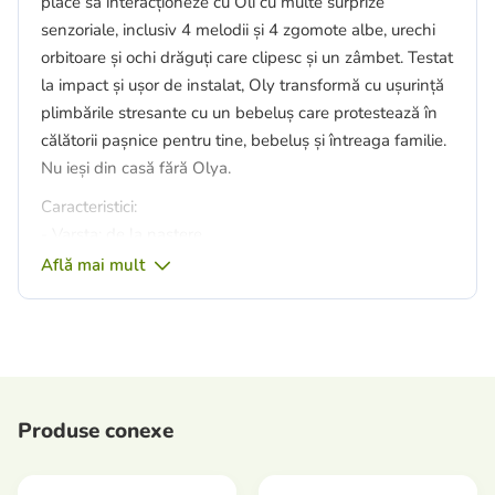
place să interacționeze cu Oli cu multe surprize
senzoriale, inclusiv 4 melodii și 4 zgomote albe, urechi
orbitoare și ochi drăguți care clipesc și un zâmbet. Testat
la impact și ușor de instalat, Oly transformă cu ușurință
plimbările stresante cu un bebeluș care protestează în
călătorii pașnice pentru tine, bebeluș și întreaga familie.
Nu ieși din casă fără Olya.
Caracteristici:
- Varsta: de la nastere.
- O oglindă convexă care vă permite să observați în
Află mai mult
siguranță copilul pe bancheta din spate din diferite
unghiuri în timpul conducerii.
- Telecomanda vă permite să controlați volumul, lumina
și muzica în timp ce conduceți în siguranță.
- 4 melodii + 4 zgomote albe calmează și distrează
Produse conexe
copilul.
- Oprire automată după 10 minute fără mișcare a
vehiculului - economisirea energiei bateriei.