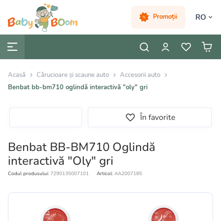
RO
Promoții
Acasă
Cărucioare și scaune auto
Accesorii auto
Benbat bb-bm710 oglindă interactivă "oly" gri
În favorite
Benbat BB-BM710 Oglindă
interactivă "Oly" gri
Codul produsului:
7290135007101
Articol:
AA2007185