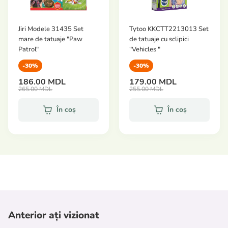
Jiri Modele 31435 Set
Tytoo KKCTT2213013 Set
mare de tatuaje "Paw
de tatuaje cu sclipici
Patrol"
"Vehicles "
-30%
-30%
186.00 MDL
179.00 MDL
265.00 MDL
255.00 MDL
În coș
În coș
Anterior ați vizionat