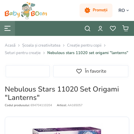
RO
Promoții
Acasă
Școala și creativitatea
Creație pentru copii
Seturi pentru creație
Nebulous stars 11020 set origami "lanterns"
În favorite
Nebulous Stars 11020 Set Origami
"Lanterns"
Codul produsului:
694704110204
Articol:
AA165057