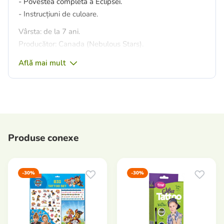
- Povestea completă a Eclipsei.
- Instrucțiuni de culoare.
Vârsta: de la 7 ani.
Producător: Canada (Nebulous Stars).
Află mai mult
Produse conexe
-30%
-30%