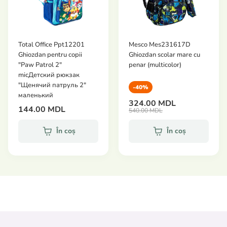
Total Office Ppt12201
Mesco Mes231617D
Ghiozdan pentru copii
Ghiozdan scolar mare cu
"Paw Patrol 2"
penar (multicolor)
micДетский рюкзак
"Щенячий патруль 2"
-40%
маленький
324.00 MDL
144.00 MDL
540.00 MDL
În coș
În coș