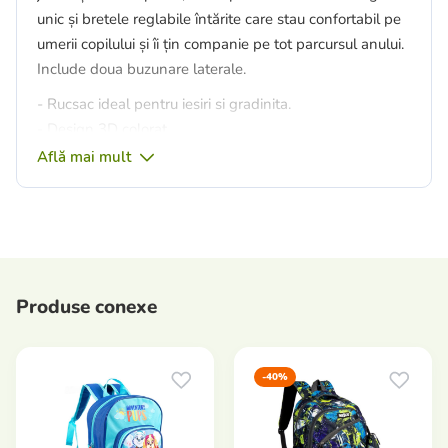
unic și bretele reglabile întărite care stau confortabil pe
umerii copilului și îi țin companie pe tot parcursul anului.
Include doua buzunare laterale.
- Rucsac ideal pentru iesiri si gradinita.
- Design 3D colorat.
- Suficient de durabil pentru a rezista utilizării zilnice.
Află mai mult
- Bretele reglabile confortabile, special concepute
pentru copii.
- Impermeabil.
- Mașină de spălat.
- Nu contine BPA si ftalati.
Produse conexe
- Dimensiuni produs: 32 x 23 x 11 cm.
-40%