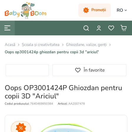
RO
Promoții
Acasă
Școala și creativitatea
Ghiozdane, valize, genți
Oops op3001424p ghiozdan pentru copii 3d "ariciul"
În favorite
Oops OP3001424P Ghiozdan pentru
copii 3D "Ariciul"
Codul produsului:
7640469850384
Articol:
AA2007478