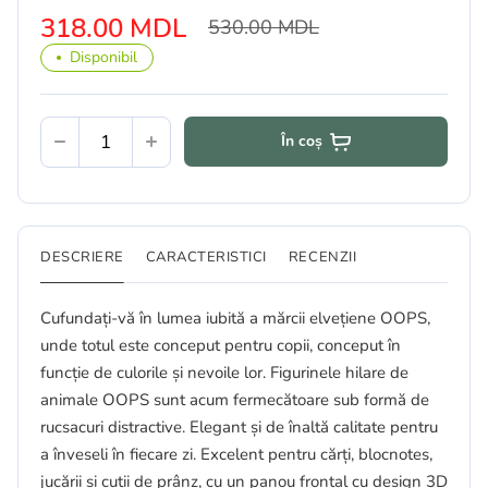
318.00 MDL
530.00 MDL
Disponibil
În coș
DESCRIERE
CARACTERISTICI
RECENZII
Cufundați-vă în lumea iubită a mărcii elvețiene OOPS,
unde totul este conceput pentru copii, conceput în
funcție de culorile și nevoile lor. Figurinele hilare de
animale OOPS sunt acum fermecătoare sub formă de
rucsacuri distractive. Elegant și de înaltă calitate pentru
a înveseli în fiecare zi. Excelent pentru cărți, blocnotes,
jucării și cutii de prânz, cu un panou frontal cu design 3D