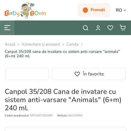
RO
Promoții
Acasă
Alimentare și accesorii
Canuțe
Canpol 35/208 cana de invatare cu sistem anti-varsare "animals"
(6+m) 240 ml.
În favorite
Canpol 35/208 Cana de invatare cu
sistem anti-varsare "Animals" (6+m)
240 ml.
Codul produsului:
5903407352084
Articol:
AA128459