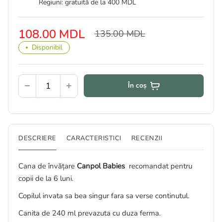
Regiuni: gratuită de la 400 MDL
108.00 MDL
135.00 MDL
Disponibil
În coș
DESCRIERE
CARACTERISTICI
RECENZII
Cana de învățare
Canpol Babies
recomandat pentru
copii de la 6 luni.
Copilul invata sa bea singur fara sa verse continutul.
Canita de 240 ml prevazuta cu duza ferma.