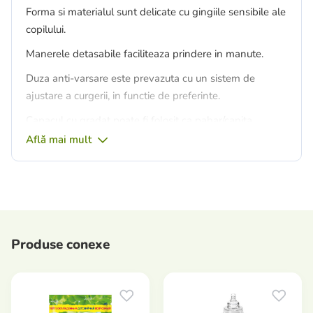
Forma si materialul sunt delicate cu gingiile sensibile ale
copilului.
Manerele detasabile faciliteaza prindere in manute.
Duza anti-varsare este prevazuta cu un sistem de
ajustare a curgerii, in functie de preferinte.
Capacul cu gradat poate fi folosit ca pahar/canita,
permitand masurarea exacta a cantitatii
Află mai mult
laptelui/sucului/siropurilor, etc. iar datorita proeminentei
de pe marginea acestuia, bebelusul va putea bea mai
usor.
Nu conține bisfenol-A.
Potrivit pentru utilizarea în cuptorul cu microunde.
Produse conexe
Atenție! Când comandați, specificați culoarea!