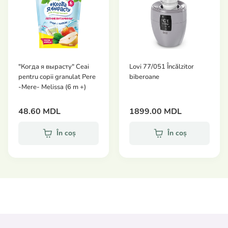
"Когда я вырасту" Ceai
Lovi 77/051 Încălzitor
pentru copii granulat Pere
biberoane
-Mere- Melissa (6 m +)
48.60 MDL
1899.00 MDL
În coș
În coș