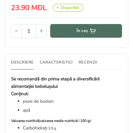
23.90 MDL
Disponibil
În coș
DESCRIERE
CARACTERISTICI
RECENZII
Se recomandă din prima etapă a diversificării
alimentației bebelușului
Conținut:
piure de bostan
apă
Valoarea nutritivă(v
aloarea medie nutritivă / 100 g):
Carbohidrați
3,9 g