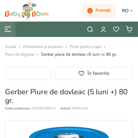
RO
Promoții
Acasă
Alimentare și accesorii
Piure pentru copii
Piure de legume
Gerber piure de dovleac (5 luni +) 80 gr.
În favorite
Gerber Piure de dovleac (5 luni +) 80
gr.
Codul produsului:
7613287348173
Articol:
MD091228