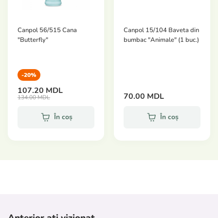
Canpol 56/515 Cana
Canpol 15/104 Baveta din
"Butterfly"
bumbac "Animale" (1 buc.)
-20%
107.20 MDL
70.00 MDL
134.00 MDL
În coș
În coș
Anterior ați vizionat