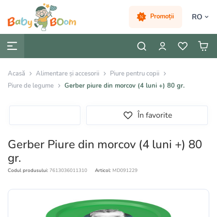
RO
Promoții
Acasă
Alimentare și accesorii
Piure pentru copii
Piure de legume
Gerber piure din morcov (4 luni +) 80 gr.
În favorite
Gerber Piure din morcov (4 luni +) 80
gr.
Codul produsului:
7613036011310
Articol:
MD091229