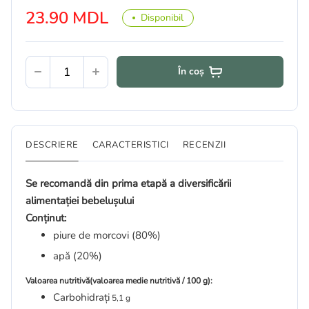
23.90 MDL
Disponibil
În coș
DESCRIERE
CARACTERISTICI
RECENZII
Se recomandă din prima etapă a diversificării
alimentației bebelușului
Conținut:
piure de morcovi (80%)
apă (20%)
Valoarea nutritivă(v
aloarea medie nutritivă / 100 g):
Carbohidrați
5,1 g