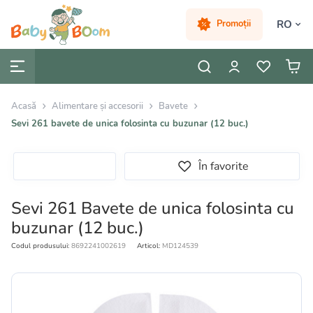
RO
Promoții
Acasă
Alimentare și accesorii
Bavete
Sevi 261 bavete de unica folosinta cu buzunar (12 buc.)
În favorite
Sevi 261 Bavete de unica folosinta cu
buzunar (12 buc.)
Codul produsului:
8692241002619
Articol:
MD124539