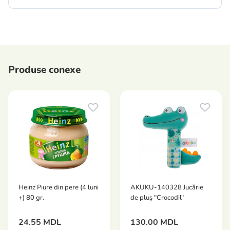
Produse conexe
Heinz Piure din pere (4 luni
AKUKU-140328 Jucărie
+) 80 gr.
de pluș "Crocodil"
24.55 MDL
130.00 MDL