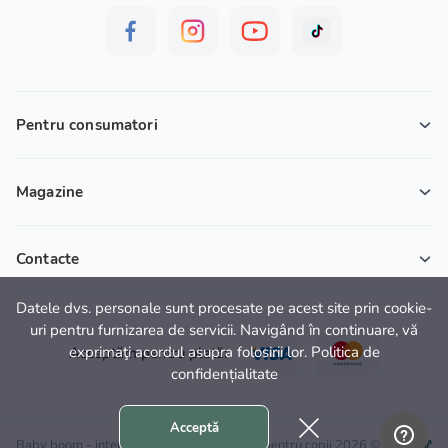
Pentru consumatori
Magazine
Contacte
Datele dvs. personale sunt procesate pe acest site prin cookie-
uri pentru furnizarea de servicii. Navigând în continuare, vă
exprimaţi acordul asupra folosirii lor. Politica de
Acceptăm pentru plată:
confidențialitate
Acceptă
Baby boom - internet magazin cu produse pentru copii 2026 ©