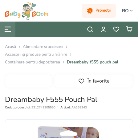
RO
Promoții
Acasă
Alimentare și accesorii
Accesorii și produse pentru hrănire
Containere pentru depozitarea
Dreambaby f555 pouch pal
În favorite
Dreambaby F555 Pouch Pal
Codul produsului:
9312742305550
Articol:
AA168343