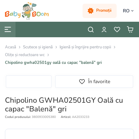
RO
Promoții
Acasă
Scutece și igienă
Igienă și îngrijire pentru copii
Olițe și reductoare wc
Chipolino gwha02501gy oală cu capac "balenă" gri
În favorite
Chipolino GWHA02501GY Oală cu
capac "Balenă" gri
Codul produsului:
3800933005380
Articol:
AA2033233