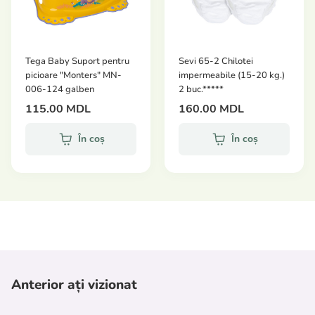
la umiditate, potrivite pentru utilizarea zilnică.
Dimensiunile produsului: 33,0 x 38,0 x 29,0 cm.
Olita „Whale”
cu capac și spătar combină confortul,
Tega Baby Suport pentru
Sevi 65-2 Chilotei
funcționalitatea și designul jucăuș, ajutând copilul să
picioare "Monters" MN-
impermeabile (15-20 kg.)
006-124 galben
2 buc.*****
facă primii pași către antrenamentul independent la
115.00 MDL
160.00 MDL
toaletă cu încredere și ușurință.
În coș
În coș
Anterior ați vizionat