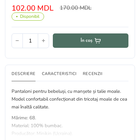
102.00 MDL
170.00 MDL
Disponibil
În coș
DESCRIERE
CARACTERISTICI
RECENZII
Pantaloni pentru bebeluși, cu manșete și talie moale.
Model confortabil confecționat din tricotaj moale de cea
mai înaltă calitate.
Mărime: 68.
Material: 100% bumbac.
Producător: Minikin (Ucraina).