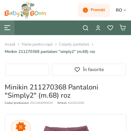
RO
Promoții
Acasă
Haine pentru copii
Colanți, pantaloni
Minikin 211270368 pantaloni "simply2" (m.68) roz
În favorite
Minikin 211270368 Pantaloni
"Simply2" (m.68) roz
Codul produsului:
2021444000034
Articol:
AA2023430