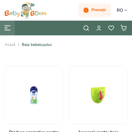
RO
Promoții
Acasă
Baia bebelușului