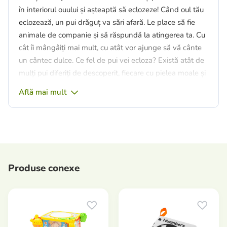
în interiorul ouului și așteaptă să eclozeze! Când oul tău
eclozează, un pui drăguț va sări afară. Le place să fie
animale de companie și să răspundă la atingerea ta. Cu
cât îi mângâiți mai mult, cu atât vor ajunge să vă cânte
un cântec dulce. Ce fel de pui vei ecloza? Există atât de
mulți pui diferiți de descoperit, fiecare cu pielea moale și
plină - Little Angel Chick, Little Berry Chick, Little
Află mai mult
Bubblegum și multe altele! Veți găsi o ediție limitată
Golden Chick? Puteți recrea distracția cu acești pui mici!
Îndoiți din nou oul și urmăriți-vă că puiul eclozează din
nou!
Varsta: de la 5 ani.
Produse conexe