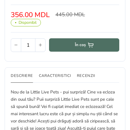
356.00 MDL
445.00 MDL
Disponibil
În coș
DESCRIERE
CARACTERISTICI
RECENZII
Nou de la Little Live Pets - pui surpriză! Cine va ecloza
din ouul tău? Puii surpriză Little Live Pets sunt pe cale
să spună bună! Vei fi cuplat imediat ce eclozează! Cel
mai interesant lucru este că pur și simplu nu știi când se
vor deschide! Acești pui drăguți adoră să ciripească, să
sară și să se joace toată ziua! Ascultă-ți puiul care bate