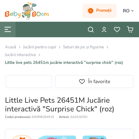
RO
Promoții
Acasă
Jucării pentru copii
Seturi de joc și figurine
Jucării interactive
Little live pets 26451m jucărie interactivă "surprise chick" (roz)
În favorite
Little Live Pets 26451M Jucărie
interactivă "Surprise Chick" (roz)
Codul produsului:
630996264515
Articol:
AA2016292