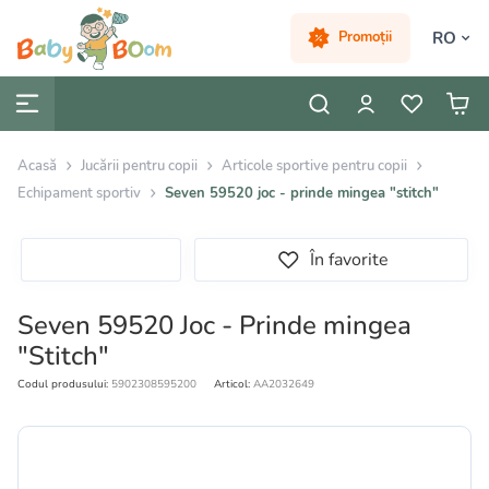
RO
Promoții
Acasă
Jucării pentru copii
Articole sportive pentru copii
Echipament sportiv
Seven 59520 joc - prinde mingea "stitch"
În favorite
Seven 59520 Joc - Prinde mingea
"Stitch"
Codul produsului:
5902308595200
Articol:
AA2032649