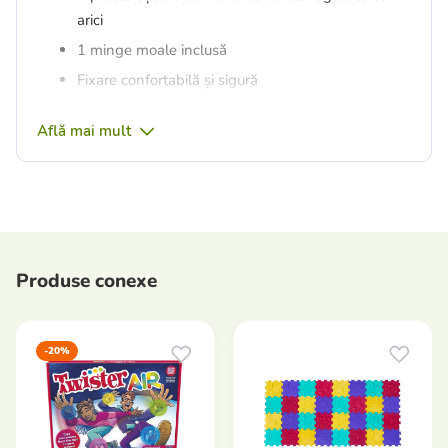
arici
1 minge moale inclusă
Fixare confortabilă și sigură
Ajută la dezvoltarea coordonării mână-ochi
Află mai mult
Vârsta:
de la 3 ani
Dimensiuni:
18 cm × 18 cm
Producător:
Seven (Polonia)
Produse conexe
-20%