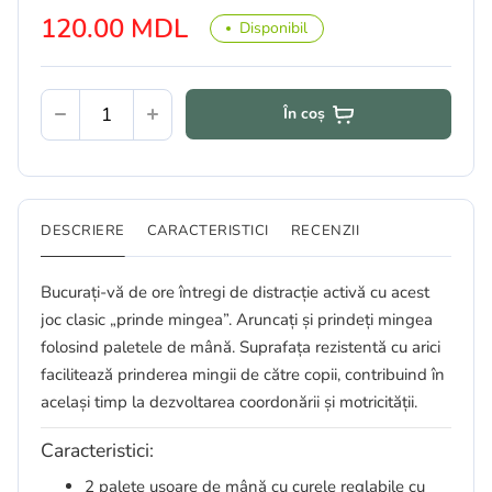
120.00 MDL
Disponibil
În coș
DESCRIERE
CARACTERISTICI
RECENZII
Bucurați-vă de ore întregi de distracție activă cu acest
joc clasic „prinde mingea”. Aruncați și prindeți mingea
folosind paletele de mână. Suprafața rezistentă cu arici
facilitează prinderea mingii de către copii, contribuind în
același timp la dezvoltarea coordonării și motricității.
Caracteristici:
2 palete ușoare de mână cu curele reglabile cu