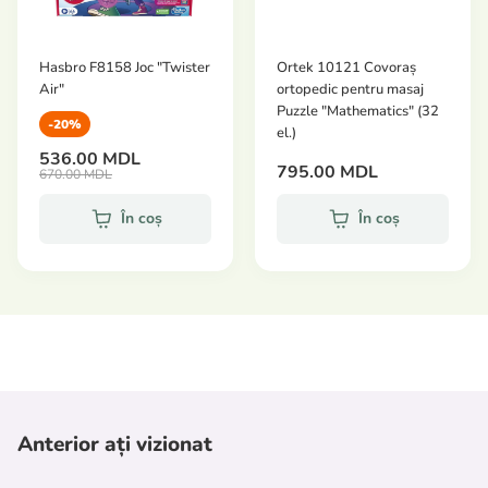
Hasbro F8158 Joc "Twister
Ortek 10121 Covoraș
Air"
ortopedic pentru masaj
Puzzle "Mathematics" (32
-20%
el.)
536.00 MDL
795.00 MDL
670.00 MDL
În coș
În coș
Anterior ați vizionat