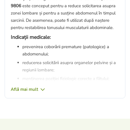
9806
este conceput pentru a reduce solicitarea asupra
zonei lombare și pentru a susține abdomenul în timpul
sarcinii. De asemenea, poate fi utilizat după naștere
pentru restabilirea tonusului musculaturii abdominale.
Indicații medicale:
prevenirea coborârii premature (patologice) a
abdomenului;
reducerea solicitării asupra organelor pelvine și a
regiunii lombare;
menținerea poziției fiziologic corecte a fătului;
recuperarea mai rapidă după intervenții
Află mai mult
chirurgicale abdominale;
prevenirea întinderii excesive și a rupturilor pielii
abdomenului, precum și reducerea riscului de
avort spontan;
diminuarea probabilității apariției complicațiilor în