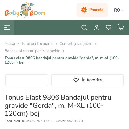
RO
Promoții
Acasă
Totul pentru mame
Confort și susținere
Bandaje și centuri pentru gravide
Tonus elast 9806 bandajul pentru gravide "gerda", m. m-xl (100-
120cm) bej
În favorite
Tonus Elast 9806 Bandajul pentru
gravide "Gerda", m. M-XL (100-
120cm) bej
Codul produsului:
4750283039001
Articol:
AA2033983