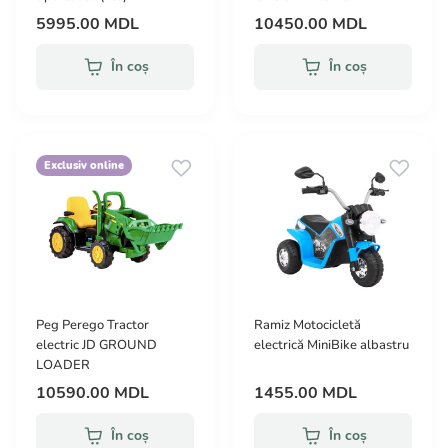
5995.00 MDL
10450.00 MDL
În coș
În coș
Exclusiv online
Peg Perego Tractor
Ramiz Motocicletă
electric JD GROUND
electrică MiniBike albastru
LOADER
10590.00 MDL
1455.00 MDL
În coș
În coș