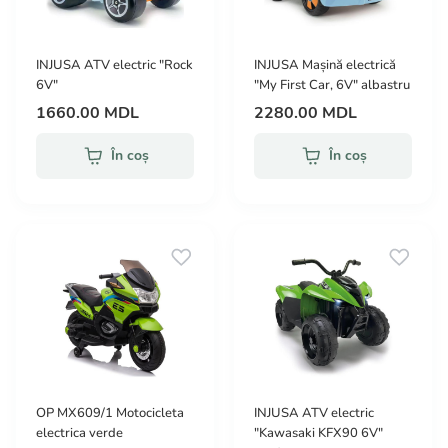
INJUSA ATV electric "Rock
INJUSA Mașină electrică
6V"
"My First Car, 6V" albastru
1660.00 MDL
2280.00 MDL
În coș
În coș
OP MX609/1 Motocicleta
INJUSA ATV electric
electrica verde
"Kawasaki KFX90 6V"