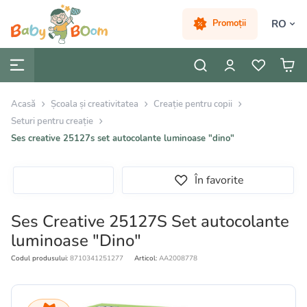
RO
Promoții
Acasă
Școala și creativitatea
Creație pentru copii
Seturi pentru creație
Ses creative 25127s set autocolante luminoase "dino"
În favorite
Ses Creative 25127S Set autocolante
luminoase "Dino"
Codul produsului:
8710341251277
Articol:
AA2008778