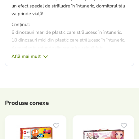
un efect special de strălucire în întuneric, dormitorul tău
va prinde viață!
Conţinut:
6 dinozauri mari de plastic care strălucesc în întuneric.
18 dinozauri mici din plastic care strălucesc în întuneric.
Autocolante rotunde din spumă cu două fețe.
Autocolant cu dinozauri care strălucește în întuneric.
Află mai mult
Functii:
Strălucește în întuneric
Decorare cool pentru dormitor în stil dinozaur
Se atașează cu ușurință cu autocolantele din spumă
autoadezive incluse.
Produse conexe
Dimensiune pachet: 20 x 15 x 4 cm.
Varsta recomandata: 5+