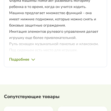
Форма машины помогает развивать моторику
ребенка в то время, когда он учится ходить.
Машина предлагает множество функций - она ​​
имеет нижние подножки, которые можно снять и
боковые защитные ограждения.
Имитация элементов рулевого управления делает
игрушку еще более привлекательной.
Руль оснащен музыкальной панелью и клаксоном.
Под сиденьем есть место для игрушек.
Каталка рассчитана как на самых маленьких детей,
Подробнее
которые умеют сидеть, так и на детей, которые уже
научились ходить.
Характеристики:
- предназначено для детей 12-36 месяцев, весом до
23 кг.
Сопутствующие товары
- можно использовать как каталку, ходунки и
толокар.
- съемная ручка управления.