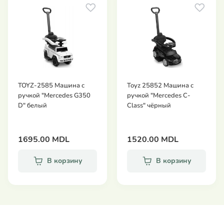
- под сиденьем есть место для игрушек.
- клаксон.
- съемные боковые защитные ограждения.
- нижние подножки.
- прочный и качественный пластик.
Размеры:
TOYZ-2585 Машина с
Toyz 25852 Машина с
- высота - 84,7 см (вся горка с ручкой).
ручкой "Mercedes G350
ручкой "Mercedes C-
- ширина - 43,5 см.
D" белый
Class" чёрный
- длина - 84,4 см (длина горки с ручкой).
1695.00 MDL
1520.00 MDL
В корзину
В корзину