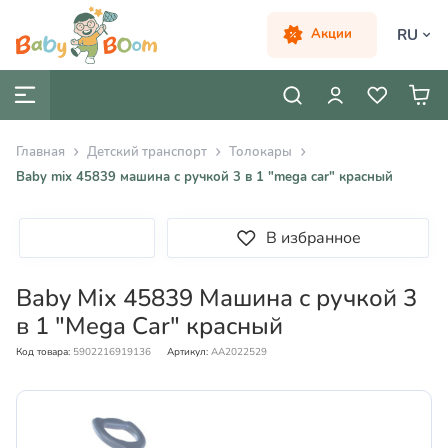
RU
Акции
Главная
Детский транспорт
Толокары
Baby mix 45839 машина с ручкой 3 в 1 "mega car" красный
В избранное
Baby Mix 45839 Машина с ручкой 3
в 1 "Mega Car" красный
Код товара:
5902216919136
Артикул:
AA2022529