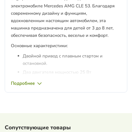
электромобиле Mercedes AMG CLE 53. Благодаря
современному дизайну и функциям,
вдохновленным настоящим автомобилем, эта
машинка предназначена для детей от 3 до 8 лет,
обеспечивая безопасность, веселье и комфорт.
Основные характеристики:
Двойной привод с плавным стартом и
остановкой.
Два двигателя мощностью 25 Вт
обеспечивают плавный старт и остановку,
Подробнее
развивая скорость от 2 до 4 км/ч, что подходит
для начинающих водителей.
Перезаряжаемая батарея 10,8 В, 3,1 Ач.
Гарантирует стабильную работу и длительное
время игры.
Сопутствующие товары
Первая зарядка – 6 часов, последующие – 4–6