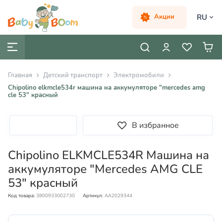
RU
Акции
Главная
Детский транспорт
Электромобили
Chipolino elkmcle534r машина на аккумуляторе "mercedes amg
cle 53" красный
В избранное
Chipolino ELKMCLE534R Машина на
аккумуляторе "Mercedes AMG CLE
53" красный
Код товара:
3800933002730
Артикул:
AA2029344