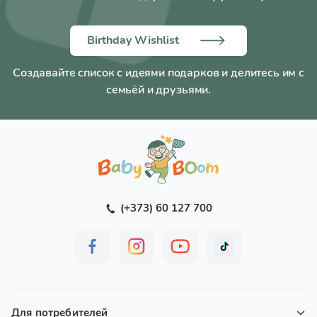
53 — это идеальный подарок для каждого ребенка,
сочетающий в себе безопасность, реализм и
незабываемые эмоции.
Birthday Wishlist
Создавайте список с идеями подарков и делитесь им с
семьёй и друзьями.
(+373) 60 127 700
Для потребителей