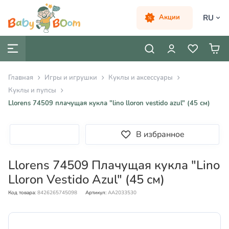
RU
Акции
Главная
Игры и игрушки
Куклы и аксессуары
Куклы и пупсы
Llorens 74509 плачущая кукла "lino lloron vestido azul" (45 см)
В избранное
Llorens 74509 Плачущая кукла "Lino
Lloron Vestido Azul" (45 см)
Код товара:
8426265745098
Артикул:
AA2033530