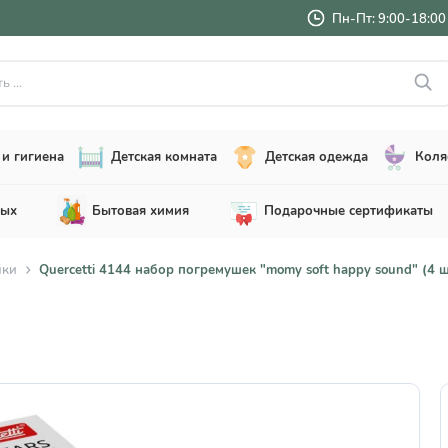
Пн-Пт: 9:00-18:00 
..
и гигиена
Детская комната
Детская одежда
Коля
лых
Бытовая химия
Подарочные сертификаты
шки
Quercetti 4144 набор погремушек "momy soft happy sound" (4 ш