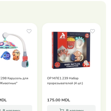
 E298 Карусель для
OP МЛЕ1.239 Набор
"Животные"
прорезывателей (4 шт.)
MDL
175.00 MDL
В корзину
В корзину