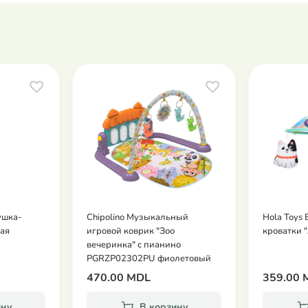
ушка-
Chipolino Музыкальный
Hola Toys
ая
игровой коврик "Зоо
кроватки 
вечеринка" с пианино
PGRZP02302PU фиолетовый
470.00 MDL
359.00 
ину
В корзину