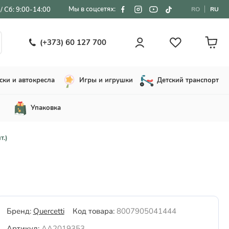
Мы в соцсетях:
/ Сб: 9:00-14:00
RO
RU
(+373) 60 127 700
ски и автокресла
Игры и игрушки
Детский транспорт
Упаковка
т.)
Бренд:
Quercetti
Код товара:
8007905041444
Артикул:
AA2019353