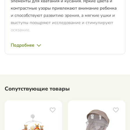
элементы для хватания и кусания. Яркие цвета и
контрастные узоры привлекают внимание ребенка
и способствуют развитию зрения, а мягкие ушки и
выступы поощряют исследование и стимулируют
осязание.
Практичная ручка позволяет легко прикрепить ее к
Подробнее
коляске, автокреслу или детской кроватке.
Независимо от того, где вы находитесь дома, на
прогулке или в путешествии, игрушка всегда
остается в пределах досягаемости рук малыша,
принося ему радость и поддерживая его развитие.
Размеры: 35 x 13 см.
Сопутствующие товары
Возраст: с рождения.