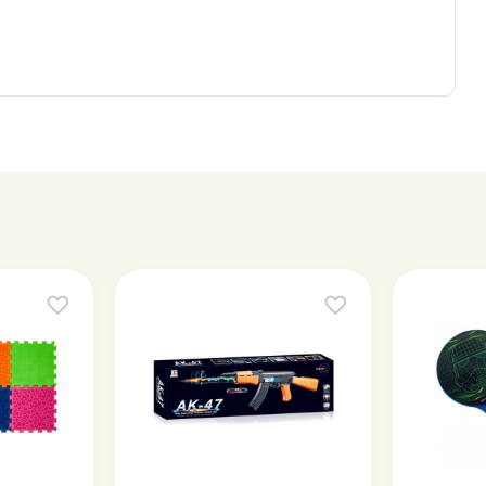
ием к летним играм и подарит ребёнку множество