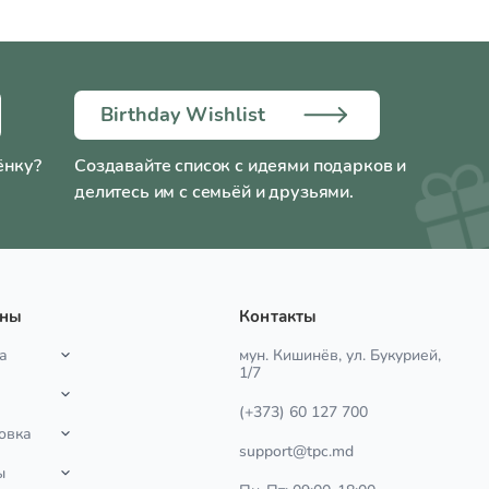
Birthday Wishlist
ёнку?
Создавайте список с идеями подарков и
делитесь им с семьёй и друзьями.
ины
Контакты
а
мун. Кишинёв, ул. Букурией,
1/7
(+373) 60 127 700
овка
support@tpc.md
ы