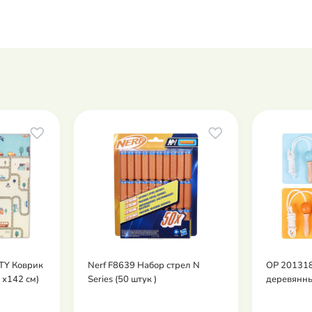
ITY Коврик
Nerf F8639 Набор стрел N
OP 201318
 х142 см)
Series (50 штук )
деревянны