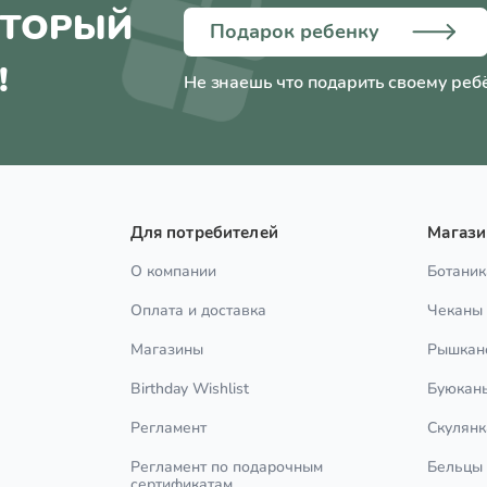
ОТОРЫЙ
Подарок ребенку
!
Не знаешь что подарить своему реб
Для потребителей
Магаз
О компании
Ботаник
Оплата и доставка
Чеканы
Магазины
Рышкан
Birthday Wishlist
Буюкан
Регламент
Скулянк
Регламент по подарочным
Бельцы
сертификатам