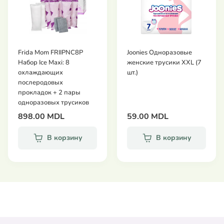
верхний слой мгновенно поглощает влагу,
оставляя поверхность сухой
Joonies - высококачественная продукция для
малышей и всей семьи! Ультратонкие
Frida Mom FRIIPNC8P
Joonies Одноразовые
подгузники, пеленки, одноразовые полотенца,
Набор Ice Maxi: 8
женские трусики XXL (7
охлаждающих
шт.)
сухие и влажные салфетки, вкладыши для
послеродовых
груди и средства женской гигиены
прокладок + 2 пары
(прокладки и трусики). Созданы с особой
одноразовых трусиков
заботой о вас и вашем малыше!
898.00 MDL
59.00 MDL
Комплектация: 1 упаковка - 6 шт.
В корзину
В корзину