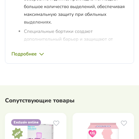
большое количество выделений, обеспечивая
максимальную защиту при обильных
выделениях.
Специальные бортики создают
дополнительный барьер и защищают от
протеканий.
Подробнее
Самая длинная и широкая прокладка в
линейке JOONIES LUXE – 35 см. Надежная
защита ночью. Мягкие крылышки, надежно
крепятся к белью и не натирают кожу.
Наносеребро и германий в составе
специального слоя-полоски обладают
Сопутствующие товары
антибактериальным и антивоспалительным
действием. Предотвращает возникновение
неприятного запаха, сохраняя свежесть до 12
Exclusiv online
часов.
Мягкие и нежные. Шелковистый и дышащий