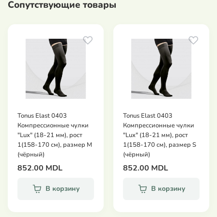
Сопутствующие товары
поезде, при спортивных нагрузках.
лечения синдрома "тяжелых ног".
лечения начальных стадий варикозной
болезни: боль, усталость, отеки, ощущения
зуда и жжения в ногах, судороги в области
икроножных мышц, сосудистая "сеточка",
"паутинка", единичные варикозно-
расширенные вены.
Медицинские компрессионные изделия II класса
Tonus Elast 0403
Tonus Elast 0403
компрессии (от 23 до 32 мм.рт.ст.) предназначены:
Компрессионные чулки
Компрессионные чулки
"Lux" (18-21 мм), рост
"Lux" (18-21 мм), рост
для лечения варикозного расширения вен
1(158-170 см), размер М
1(158-170 см), размер S
нижних конечностей без трофических
(чёрный)
(чёрный)
нарушений
852.00 MDL
852.00 MDL
для лечения острого тромбофлебита, тромбоза
В корзину
В корзину
глубоких вен
для лечения и профилактики
посттромботического синдрома