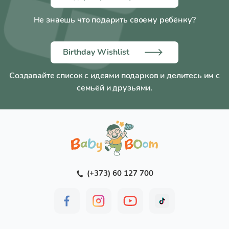
Размер:
L (4).
Не знаешь что подарить своему ребёнку?
Обхват лодыжки:
25-28 см.
Обхват бедра под ягодицей:
54-66 см.
Birthday Wishlist
Рост:
1 (158-170 см.).
Состав:
Полиамид - 60%, лайкра - 40%.
Создавайте список с идеями подарков и делитесь им с
Производитель:
Tonus Elast.
семьёй и друзьями.
(+373) 60 127 700