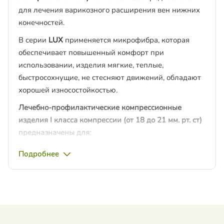
для лечения варикозного расширения вен нижних
конечностей.
В серии
LUX
применяется микрофибра, которая
обеспечивает повышенный комфорт при
использовании, изделия мягкие, теплые,
быстросохнущие, не стесняют движений, обладают
хорошей износостойкостью.
Лечебно-профилактические компрессионные
изделия I класса компрессии (от 18 до 21 мм. рт. ст)
предназначены для:
профилактики заболеваний вен при
Подробнее
наследственной предрасположенности.
профилактики варикозного расширения вен в
группах риска : длительное нахождение в
положении стоя или сидя , избыточный вес,
беременность, путешествия на самолете и в