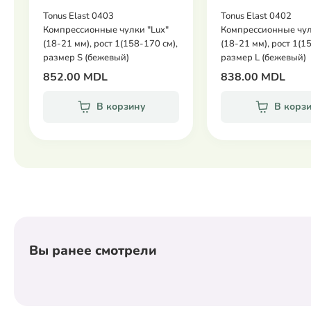
Не гладить.
Tonus Elast 0403
Tonus Elast 0402
Компрессионные чулки "Lux"
Компрессионные чулк
Характеристики:
(18-21 мм), рост 1(158-170 см),
(18-21 мм), рост 1(1
размер S (бежевый)
размер L (бежевый)
Компрессия:
18–21 mmHg (класс I).
852.00 MDL
838.00 MDL
Размер:
М (3).
Обхват лодыжки:
22-25 см.
В корзину
В корз
Обхват бедра под ягодицей:
48-60 см.
Рост:
1 (158-170 см.).
Состав:
Полиамид - 60%, лайкра - 40%.
Производитель:
Tonus Elast.
Вы ранее смотрели