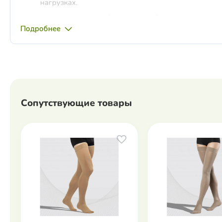
нагрузках.
лечения синдрома "тяжелых ног".
Подробнее
лечения начальных стадий варикозной болезни: бол
судороги в области икроножных мышц, сосудистая 
расширенные вены.
Медицинские компрессионные изделия II класса компресс
для лечения варикозного расширения вен нижних
Сопутствующие товары
для лечения острого тромбофлебита, тромбоза глу
для лечения и профилактики посттромботическог
после оперативного лечения варикозной болезни
Внимание!
Использование изделий II класса компрессии
Уход:
Компрессионные изделия следует стирать ежеднев
40 ° С, без использования отбеливателей и хлорсо
Рекомендовано аккуратное отжимание без выкручи