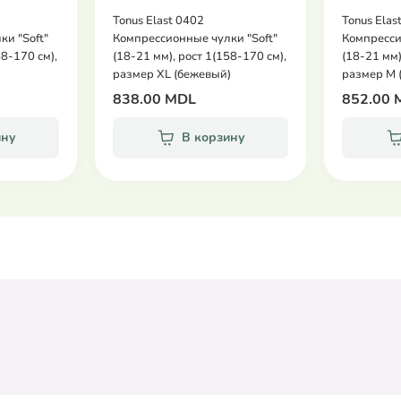
Tonus Elast 0402
Tonus Elas
и "Soft"
Компрессионные чулки "Soft"
Компресси
58-170 см),
(18-21 мм), рост 1(158-170 см),
(18-21 мм)
размер XL (бежевый)
размер М 
838.00 MDL
852.00 
ину
В корзину