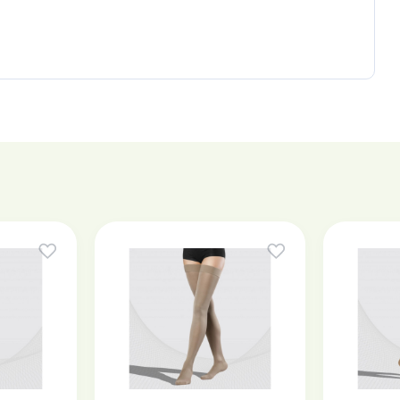
ь, усталость, отеки, ощущения зуда и жжения в ногах,
"сеточка", "паутинка", единичные варикозно-
ии (от 23 до 32 мм.рт.ст.) предназначены:
 конечностей без трофических нарушений
боких вен
о синдрома
 требует консультации врача-специалиста.
но, вручную, в мыльном растворе при температуре +
держащих средств.
вания и сушка в расправленном виде.