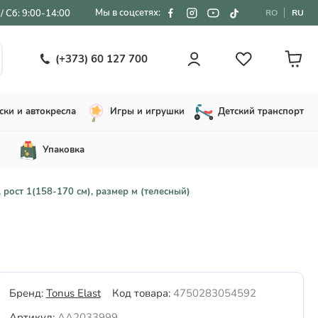
Мы в соцсетях:
/ Сб: 9:00-14:00
RO
RU
(+373) 60 127 700
ски и автокресла
Игры и игрушки
Детский транспорт
Упаковка
 рост 1(158-170 см), размер м (телесный)
Бренд:
Tonus Elast
Код товара:
4750283054592
Артикул:
AA2033999