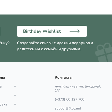
Birthday Wishlist
ёнку?
Создавайте список с идеями подарков и
делитесь им с семьёй и друзьями.
ины
Контакты
а
мун. Кишинёв, ул. Букурией,
1/7
(+373) 60 127 700
овка
support@tpc.md