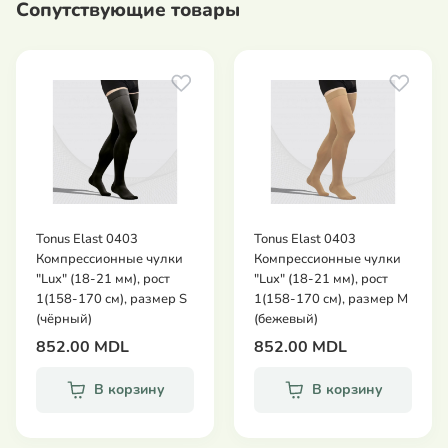
Сопутствующие товары
лечения синдрома "тяжелых ног".
лечения начальных стадий варикозной
болезни: боль, усталость, отеки, ощущения
зуда и жжения в ногах, судороги в области
икроножных мышц, сосудистая "сеточка",
"паутинка", единичные варикозно-
расширенные вены.
профилактики заболеваний вен при
наследственной предрасположенности.
Tonus Elast 0403
Tonus Elast 0403
Компрессионные чулки
Компрессионные чулки
профилактики варикозного расширения вен в
"Lux" (18-21 мм), рост
"Lux" (18-21 мм), рост
группах риска: длительное нахождение в
1(158-170 см), размер S
1(158-170 см), размер М
положении стоя или сидя, избыточный вес,
(чёрный)
(бежевый)
беременность, путешествия на самолете и в
852.00 MDL
852.00 MDL
поезде, при спортивных нагрузках.
В корзину
В корзину
Медицинские компрессионные изделия II класса
компрессии (от 23 до 32 мм.рт.ст.) предназначены: