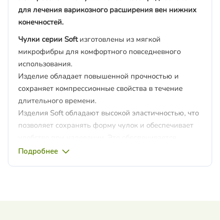
для лечения варикозного расширения вен нижних
конечностей.
Чулки серии Soft
изготовлены из мягкой
микрофибры для комфортного повседневного
использования.
Изделие обладает повышенной прочностью и
сохраняет компрессионные свойства в течение
длительного времени.
Изделия Soft обладают высокой эластичностью, что
позволяет сохранять форму чулок и обеспечивает
удобство при надевании. Это обеспечивается
технологией двойной обкрутки лайкры.
Подробнее
Область стопы и пятки изготовлены таким образом,
чтобы они не были заметны в современной обуви.
Лечебно-профилактические компрессионные
изделия I класса компрессии (от 18 до 21 мм. рт. ст)
предназначены для: