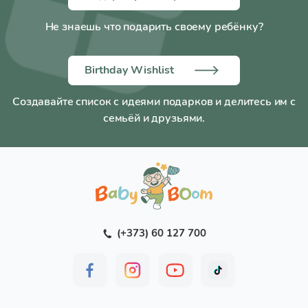
отбеливателей и хлорсодержащих средств.
Не знаешь что подарить своему ребёнку?
Рекомендовано аккуратное отжимание без
выкручивания и сушка в расправленном виде.
Не гладить.
Birthday Wishlist
Характеристики:
Создавайте список с идеями подарков и делитесь им с
Компрессия:
18–21 mmHg (класс I).
семьёй и друзьями.
Размер:
L (4) .
Обхват лодыжки:
25-28 см.
Обхват бедра под ягодицей:
54-66 см.
Рост:
1 (158-170 см.).
Состав:
Полиамид - 73%, лайкра - 27%.
(+373) 60 127 700
Производитель:
Tonus Elast.