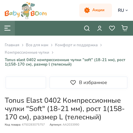
RU
Акции
Главная
Все для мам
Комфорт и поддержка
Компрессионные чулки
Tonus elast 0402 компрессионные чулки "soft" (18-21 мм), рост
1(158-170 см), размер l (телесный)
В избранное
Tonus Elast 0402 Компрессионные
чулки "Soft" (18-21 мм), рост 1(158-
170 см), размер L (телесный)
Код товара:
4750283075757
Артикул:
AA2033990