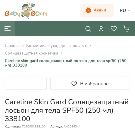
RU
Акции
Главная
Косметика и уход для взрослых
Солнцезащитная косметика
Careline skin gard солнцезащитный лосьон для тела spf50 (250
мл) 338100
В избранное
Careline Skin Gard Солнцезащитный
лосьон для тела SPF50 (250 мл)
338100
Код товара:
7290001338100
Артикул:
AA2014344