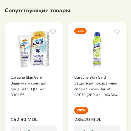
Cancer Foundation» (Международный фонд по
Сопутствующие товары
борьбе с онкологией). Это означает, что данный
крем соответствует самым жестким критериям
безопасности и эффективности;
Применять за полчаса до выхода на солнце, далее
-20%
наносить каждые два часа, а в случае купания или
применения полотенца – повторить.
Careline Skin Gard
Careline Skin Gard
Защитный крем для
Защитный прозрачный
лица SPF50 (60 мл.)
спрей "Кокос-Лайм"
338155
SPF30 (200 мл.) 964664
-20%
152.80 MDL
235.20 MDL