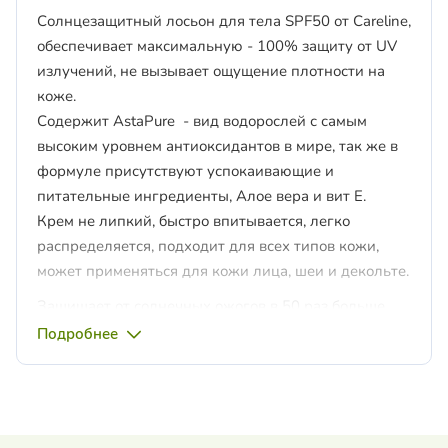
Солнцезащитный лосьон для тела SPF50 от Careline,
обеспечивает максимальную - 100% защиту от UV
излучений, не вызывает ощущение плотности на
коже.
Содержит AstaPure - вид водорослей с самым
высоким уровнем антиоксидантов в мире, так же в
формуле присутствуют успокаивающие и
питательные ингредиенты, Алое вера и вит Е.
Крем не липкий, быстро впитывается, легко
распределяется, подходит для всех типов кожи,
может применяться для кожи лица, шеи и декольте.
Защищает от солнечных ожогов в 50 раз больше,
чем естественные защитные механизмы кожи;
Подробнее
Обладает интенсивным восстанавливающим
эффектом, помогая восстановить кожу после
пребывания на солнце;
Имеет престижный знак «Рекомендовано Skin