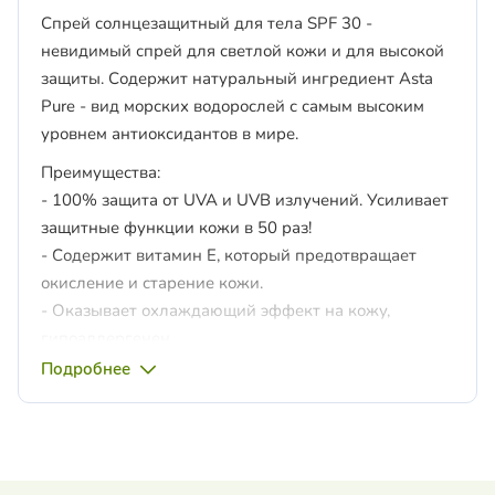
Спрей солнцезащитный для тела SPF 30 -
невидимый спрей для светлой кожи и для высокой
защиты. Содержит натуральный ингредиент Asta
Pure - вид морских водорослей с самым высоким
уровнем антиоксидантов в мире.
Преимущества:
- 100% защита от UVA и UVB излучений. Усиливает
защитные функции кожи в 50 раз!
- Содержит витамин Е, который предотвращает
окисление и старение кожи.
- Оказывает охлаждающий эффект на кожу,
гипоаллергенен.
- Защищает от ожогов и покраснений.
Подробнее
- Контролирует выработку меланина, препятствуя
разрастанию пигментных пятен.
- Создаёт водонепроницаемое покрытие.
- Устойчивый к повышенной влажности и