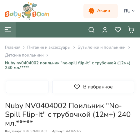
RU
Акции
Главная
Питание и аксессуары
Бутылочки и поильники
Детские поильники
Nuby nv0404002 поильник "no-spill flip-it" c трубочкой (12м+)
240 мл.*****
В избранное
Nuby NV0404002 Поильник "No-
Spill Flip-It" c трубочкой (12м+) 240
мл.*****
Код товара:
0048526098453
Артикул:
AA165327