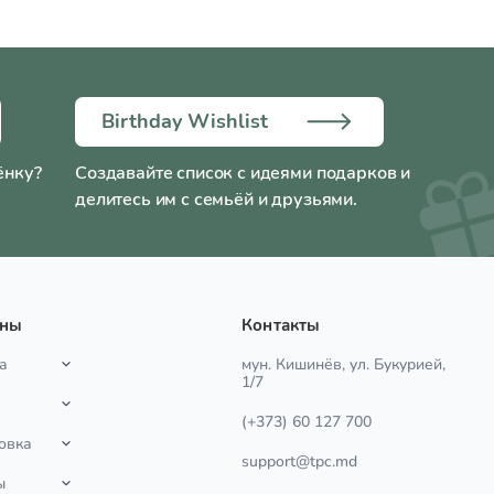
Birthday Wishlist
ёнку?
Создавайте список с идеями подарков и
делитесь им с семьёй и друзьями.
ины
Контакты
а
мун. Кишинёв, ул. Букурией,
1/7
(+373) 60 127 700
овка
support@tpc.md
ы