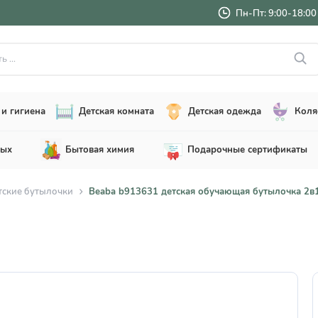
Пн-Пт: 9:00-18:00 
..
и гигиена
Детская комната
Детская одежда
Коля
лых
Бытовая химия
Подарочные сертификаты
тские бутылочки
Beaba b913631 детская обучающая бутылочка 2в1