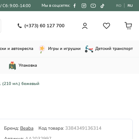
Мы в соцсетях:
/ Сб: 9:00-14:00
RO
RU
(+373) 60 127 700
ски и автокресла
Игры и игрушки
Детский транспорт
Упаковка
 (210 мл.) бежевый
Бренд:
Beaba
Код товара:
3384349136314
Артикул:
AA2032997