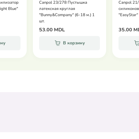
рилизатор
Canpol 23/278 Пустышка
Canpol 21
Night Blue"
латексная круглая
силиконов
"Bunny&Company" (6-18 м.) 1
"EasyStar" 
шт.
53.00 MDL
35.00 M
ину
В корзину