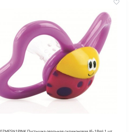
07MFSN1PINK Пустышка овальная силиконовая (6-18m) 1 шт.