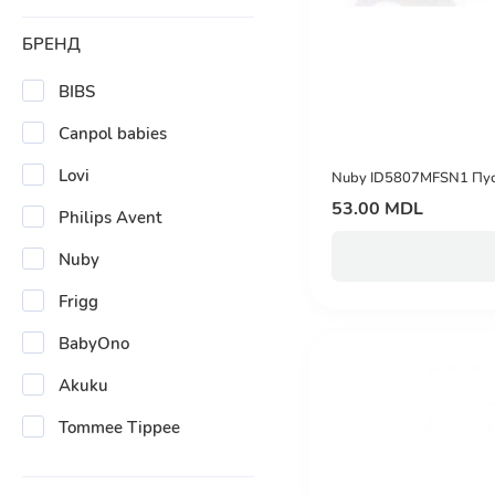
БРЕНД
BIBS
Canpol babies
Lovi
Nuby ID5807MFSN1 Пуст
53.00 MDL
Philips Avent
Nuby
Frigg
BabyOno
Akuku
Tommee Tippee