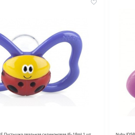
 Пустышка овальная силиконовая (6-18m) 1 шт.
Nuby ID58