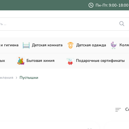
Пн-Пт: 9:00-18:00 
..
и гигиена
Детская комната
Детская одежда
Коля
лых
Бытовая химия
Подарочные сертификаты
рмления
Пустышки
С