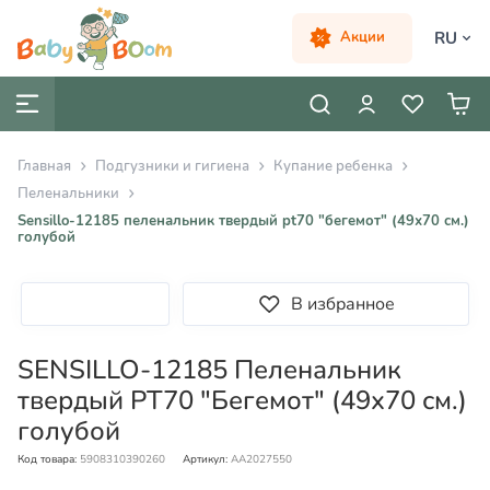
RU
Акции
Главная
Подгузники и гигиена
Купание ребенка
Пеленальники
Sensillo-12185 пеленальник твердый pt70 "бегемот" (49х70 см.)
голубой
В избранное
SENSILLO-12185 Пеленальник
твердый PT70 "Бегемот" (49х70 см.)
голубой
Код товара:
5908310390260
Артикул:
AA2027550