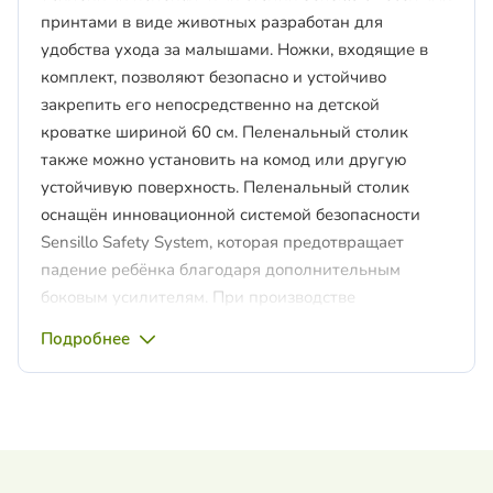
принтами в виде животных разработан для
удобства ухода за малышами. Ножки, входящие в
комплект, позволяют безопасно и устойчиво
закрепить его непосредственно на детской
кроватке шириной 60 см. Пеленальный столик
также можно установить на комод или другую
устойчивую поверхность. Пеленальный столик
оснащён инновационной системой безопасности
Sensillo Safety System, которая предотвращает
падение ребёнка благодаря дополнительным
боковым усилителям. При производстве
используются материалы высочайшего качества,
Подробнее
гарантирующие максимальную безопасность и
комфорт использования. Вощёная бумага, которой
покрыт пеленальный столик Sensillo, абсолютно
безопасна для здоровья ребёнка — она не
содержит фталатов, тяжёлых металлов и других
вредных веществ.